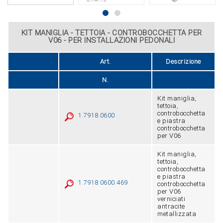
KIT MANIGLIA - TETTOIA - CONTROBOCCHETTA PER
V06 - PER INSTALLAZIONI PEDONALI
Art.
Descrizione
N.
Kit maniglia,
tettoia,
controbocchetta
1.7918.0600
e piastra
controbocchetta
per V06
Kit maniglia,
tettoia,
controbocchetta
e piastra
1.7918.0600.469
controbocchetta
per V06
verniciati
antracite
metallizzata