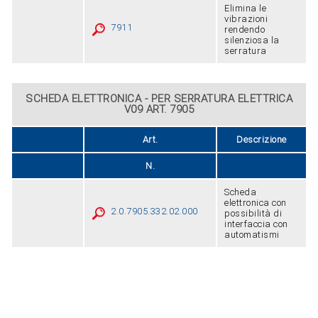
Elimina le
vibrazioni
7911
rendendo
silenziosa la
serratura
SCHEDA ELETTRONICA - PER SERRATURA ELETTRICA
V09 ART. 7905
Art.
Descrizione
N.
Scheda
elettronica con
2.0.7905.332.02.000
possibilità di
interfaccia con
automatismi