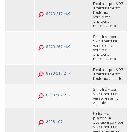
Destra - per V97
apertura verso
l’esterno
8973.217.469
verniciate
antracite
metallizzata
Sinistra - per
V97 apertura
verso l’esterno
8973.267.469
verniciate
antracite
metallizzata
Destra - per V97
8993.217.217
apertura verso
l’esterno zincate
Sinistra - per
V97 apertura
8993.267.217
verso l’esterno
zincate
Unica - a
piastra in
8993.107
acciaio inox - per
V97 apertura
verso l'esterno