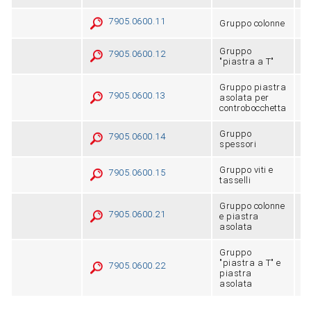
7905.0600.11
Gruppo colonne
3-
Gruppo
7905.0600.12
1-
"piastra a T"
Gruppo piastra
7905.0600.13
asolata per
2-
controbocchetta
Gruppo
7905.0600.14
6
spessori
Gruppo viti e
7905.0600.15
5
tasselli
Gruppo colonne
7905.0600.21
e piastra
2-
asolata
Gruppo
"piastra a T" e
7905.0600.22
1-
piastra
asolata