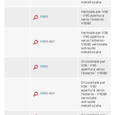
metallizzata
Verticale per V06
- V90 apertura
9989
verso l'esterno -
V9083
Verticale per V06
‑ V90 apertura
verso l’esterno ‑
9989.469
V9083 verniciate
antracite
metallizzata
Orizzontale per
V06 - V90
9990
apertura verso
l'esterno - V9083
Orizzontale per
V06 ‑ V90
apertura verso
9990.469
l’esterno ‑ V9083
verniciate
antracite
metallizzata