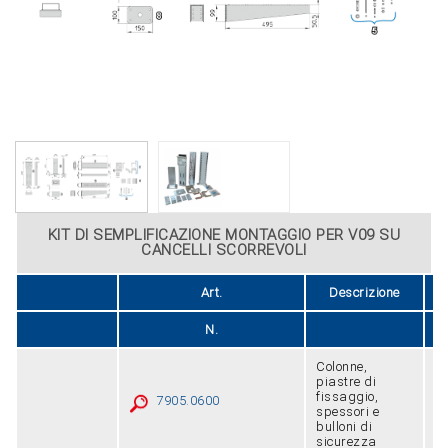
KIT DI SEMPLIFICAZIONE MONTAGGIO PER V09 SU
CANCELLI SCORREVOLI
Art.
Descrizione
N.
Colonne,
piastre di
fissaggio,
7905.0600
1
spessori e
bulloni di
sicurezza