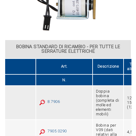
BOBINA STANDARD DI RICAMBIO - PER TUTTE LE
SERRATURE ELETTRICHE
Ten
Art.
Descrizione
alim
N.
Doppia
bobina
12V 
(completa di
8.7906
15VA
molle ed
(12V
elementi
mobili)
Bobina per
V09 (dati
7905.0290
4,5V
relativi alla