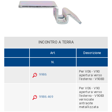
INCONTRO A TERRA
Art.
Descrizione
N.
Per V06 - V90
9986
apertura verso
l'esterno - V9083
Per V06 ‑ V90
apertura verso
l’esterno ‑ V9083
9986.469
verniciate
antracite
metallizzata