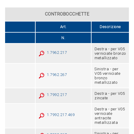
CONTROBOCCHETTE
Art.
Descrizione
N.
Destra - per V05
1.7962.217
verniciate bronzo
metallizzato
Sinistra - per
V05 verniciate
1.7962.267
bronzo
metallizzato
Destra - per V05
1.7992.217
zincate
Destra - per V05
verniciate
1.7992.217.469
antracite
metallizzata
Sinistra - per