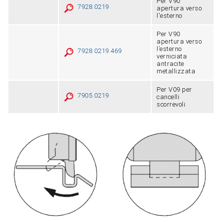
Per V90
7928.0219
apertura verso
l'esterno
Per V90
apertura verso
l’esterno
7928.0219.469
verniciata
antracite
metallizzata
Per V09 per
7905.0219
cancelli
scorrevoli