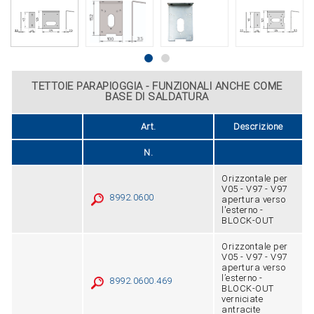
TETTOIE PARAPIOGGIA - FUNZIONALI ANCHE COME
BASE DI SALDATURA
Art.
Descrizione
N.
Orizzontale per
V05 - V97 - V97
8992.0600
apertura verso
l'esterno -
BLOCK-OUT
Orizzontale per
V05 ‑ V97 ‑ V97
apertura verso
l’esterno ‑
8992.0600.469
BLOCK-OUT
verniciate
antracite