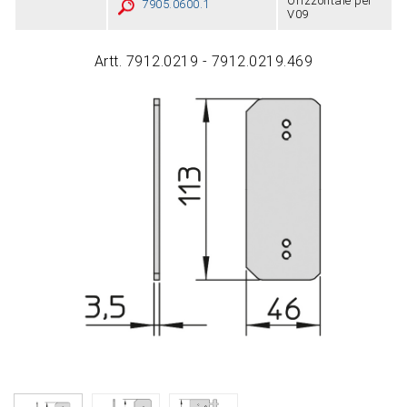
Orizzontale per
7905.0600.1
V09
Artt. 7912.0219 - 7912.0219.469