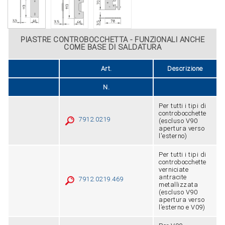
PIASTRE CONTROBOCCHETTA - FUNZIONALI ANCHE
COME BASE DI SALDATURA
Art.
Descrizione
N.
Per tutti i tipi di
controbocchette
7912.0219
(escluso V90
apertura verso
l'esterno)
Per tutti i tipi di
controbocchette
verniciate
antracite
7912.0219.469
metallizzata
(escluso V90
apertura verso
l’esterno e V09)