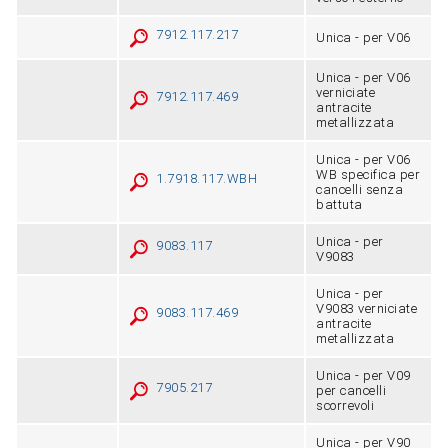
7912.117.217
Unica - per V06
Unica - per V06
verniciate
7912.117.469
antracite
metallizzata
Unica - per V06
WB specifica per
1.7918.117.WBH
cancelli senza
battuta
Unica - per
9083.117
V9083
Unica - per
V9083 verniciate
9083.117.469
antracite
metallizzata
Unica - per V09
7905.217
per cancelli
scorrevoli
Unica - per V90