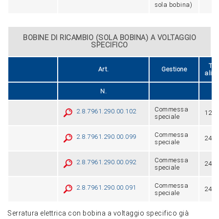
sola bobina)
BOBINE DI RICAMBIO (SOLA BOBINA) A VOLTAGGIO
SPECIFICO
Ten
Art.
Gestione
alim
N.
Commessa
2.8.7961.290.00.102
12V
speciale
Commessa
2.8.7961.290.00.099
24V
speciale
Commessa
2.8.7961.290.00.092
24V
speciale
Commessa
2.8.7961.290.00.091
24V 
speciale
Serratura elettrica con bobina a voltaggio specifico già