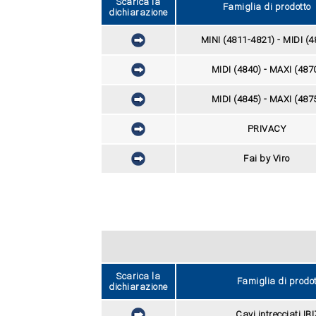
Scarica la
Famiglia di prodotto
dichiarazione
MINI (4811-4821) - MIDI (4
MIDI (4840) - MAXI (487
MIDI (4845) - MAXI (487
PRIVACY
Fai by Viro
Scarica la
Famiglia di prodot
dichiarazione
Cavi intrecciati IB