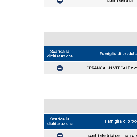
Incontri elettrici
Scarica la
Famiglia di prodott
dichiarazione
SPRANGA UNIVERSALE elet
Scarica la
Famiglia di prod
dichiarazione
Incontri elettrici per manigl