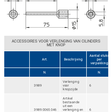
ACCESSOIRES VOOR VERLENGING VAN CILINDERS
MET KNOP
Aantal stuks
Art.
Beschrijving
per
verpakking
N.
N.
Verlenging
3989
voor
6
knopzijde
Artikel
bestaande
uit een
3989.0065.046
verlenging en
6