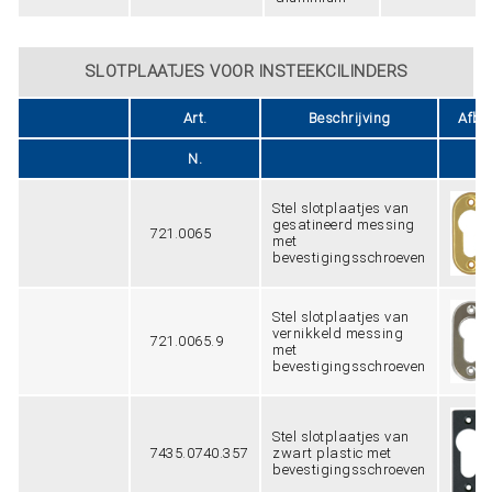
SLOTPLAATJES VOOR INSTEEKCILINDERS
Art.
Beschrijving
Afbe
N.
Stel slotplaatjes van
gesatineerd messing
721.0065
met
bevestigingsschroeven
Stel slotplaatjes van
vernikkeld messing
721.0065.9
met
bevestigingsschroeven
Stel slotplaatjes van
7435.0740.357
zwart plastic met
bevestigingsschroeven