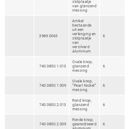
slotplaatje
van glanzend
messing
Artikel
bestaande
uit een
verlenging en
3989.0065
6
slotplaatje
van
verzilverd
aluminium
Ovale knop,
740.0850.1.013
glanzend
6
messing
Ovale knop,
740.0850.1.009
"Pearl Nickel"
6
messing
Rond knop,
740.0850.2.013
glanzend
6
messing
Ronde knop,
740.0850.2.009
geanodiseerd
6
aluminium