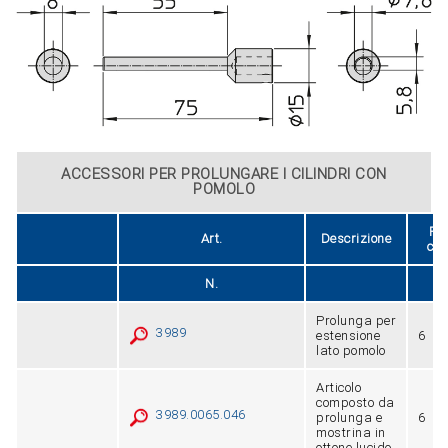
ACCESSORI PER PROLUNGARE I CILINDRI CON
POMOLO
Pe
Art.
Descrizione
con
N.
Prolunga per
3989
estensione
6
lato pomolo
Articolo
composto da
3989.0065.046
prolunga e
6
mostrina in
ottone lucido