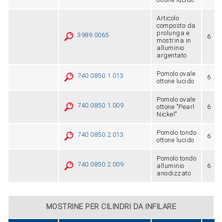
Articolo
composto da
prolunga e
3989.0065
6
mostrina in
alluminio
argentato
Pomolo ovale
740.0850.1.013
6
ottone lucido
Pomolo ovale
740.0850.1.009
ottone "Pearl
6
Nickel"
Pomolo tondo
740.0850.2.013
6
ottone lucido
Pomolo tondo
740.0850.2.009
alluminio
6
anodizzato
MOSTRINE PER CILINDRI DA INFILARE