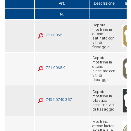
Art.
Descrizione
Im
N.
Coppia
mostrine in
ottone
721.0065
satinato con
viti di
fissaggio
Coppia
mostrine in
ottone
721.0065.9
nichelato con
viti di
fissaggio
Coppia
mostrine in
7435.0740.357
plastica
nera con viti
di fissaggio
Mostrina in
ottone lucido,
adatta alla