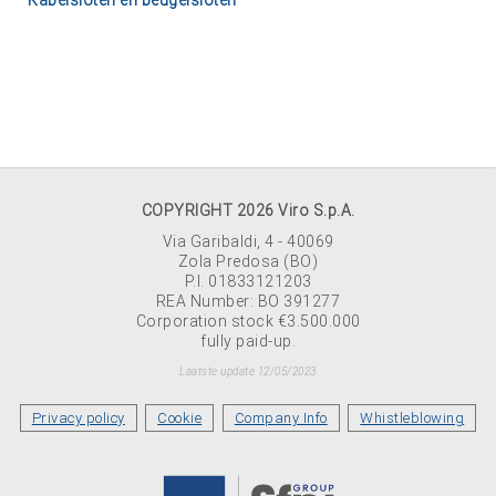
Kabelsloten en beugelsloten
COPYRIGHT 2026 Viro S.p.A.
Via Garibaldi, 4 - 40069
Zola Predosa (BO)
P.I. 01833121203
REA Number: BO 391277
Corporation stock €3.500.000
fully paid-up.
Laatste update 12/05/2023
Privacy policy
Cookie
Company Info
Whistleblowing