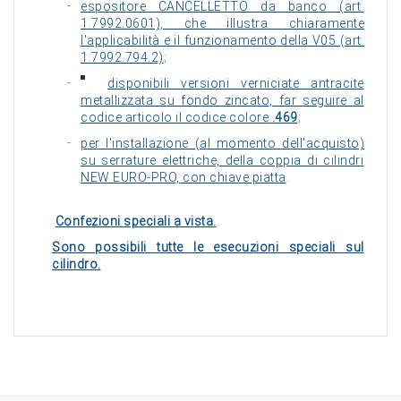
espositore CANCELLETTO da banco (art.
1.7992.0601), che illustra chiaramente
l'applicabilità e il funzionamento della V05 (art.
1.7992.794.2)
;
disponibili versioni verniciate antracite
metallizzata su fondo zincato, far seguire al
codice articolo il codice colore
.469
;
per l'installazione (al momento dell'acquisto)
su serrature elettriche, della coppia di cilindri
NEW EURO-PRO, con chiave piatta
.
Confezioni speciali a vista.
Sono possibili tutte le esecuzioni speciali sul
cilindro.