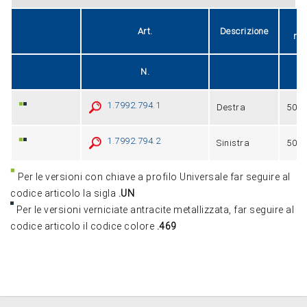
E
Art.
Descrizione
reg
N.
1.7992.794.1
Destra
50÷8
1.7992.794.2
Sinistra
50÷8
Per le versioni con chiave a profilo Universale far seguire al
codice articolo la sigla
.UN
Per le versioni verniciate antracite metallizzata, far seguire al
codice articolo il codice colore
.469