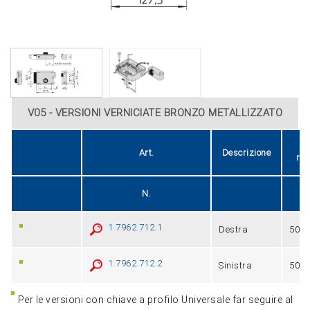
V05 - VERSIONI VERNICIATE BRONZO METALLIZZATO
E
Art.
Descrizione
reg
N.
1.7962.712.1
Destra
50÷8
1.7962.712.2
Sinistra
50÷8
Per le versioni con chiave a profilo Universale far seguire al