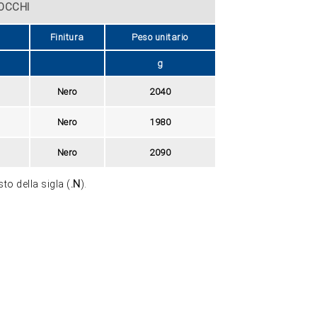
OCCHI
Finitura
Peso unitario
g
Nero
2040
Nero
1980
Nero
2090
sto della sigla (
.N
).