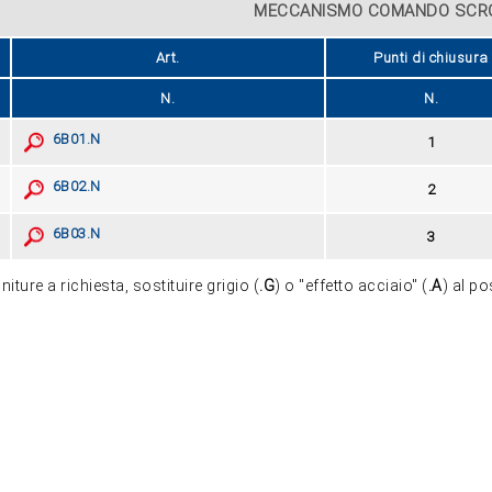
MECCANISMO COMANDO SCR
Art.
Punti di chiusura
N.
N.
6B01.N
1
6B02.N
2
6B03.N
3
initure a richiesta, sostituire grigio (
.G
) o "effetto acciaio" (
.A
) al po