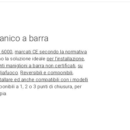
anico a barra
e 6000
,
marcati CE secondo la normativa
no la soluzione ideale
per l’installazione
,
ti maniglioni a barra non certificati
,
su
liafuoco
.
Reversibili e componibili
,
tallare ed anche compatibili con i modelli
sponibili a 1, 2 o 3 punti di chiusura, per
pia.
ZOOM