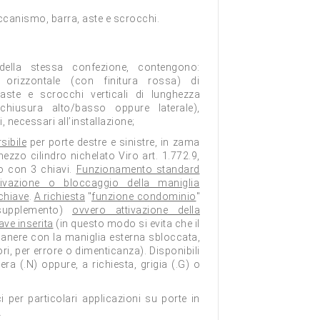
eccanismo, barra, aste e scrocchi.
o della stessa confezione, contengono:
orizzontale (con finitura rossa) di
ste e scrocchi verticali di lunghezza
iusura alto/basso oppure laterale),
i, necessari all’installazione;
sibile
per porte destre e sinistre, in zama
mezzo cilindro nichelato Viro art. 1.772.9,
to con 3 chiavi.
Funzionamento standard
ivazione o bloccaggio della maniglia
 chiave
.
A richiesta
"
funzione condominio
"
supplemento)
ovvero attivazione della
ve inserita
(in questo modo si evita che il
anere con la maniglia esterna sbloccata,
ori, per errore o dimenticanza). Disponibili
nera (.N) oppure, a richiesta, grigia (.G) o
ici per particolari applicazioni su porte in
.