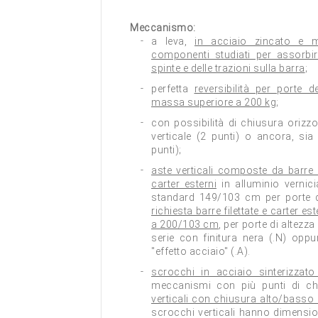
Meccanismo:
a leva,
in acciaio zincato e m
componenti studiati per assorbir
spinte e delle trazioni sulla barra
;
perfetta
reversibilità per porte 
massa superiore a 200 kg
;
con possibilità di chiusura orizz
verticale (2 punti) o ancora, sia
punti);
aste verticali composte da barre f
carter esterni
in alluminio vernici
standard 149/103 cm per porte d
richiesta barre filettate e carter e
a 200/103 cm
, per porte di altezza
serie con finitura nera (.N) oppur
"effetto acciaio" (.A).
scrocchi in acciaio sinterizzato
meccanismi con più punti di c
verticali con chiusura alto/basso 
scrocchi verticali hanno dimensio