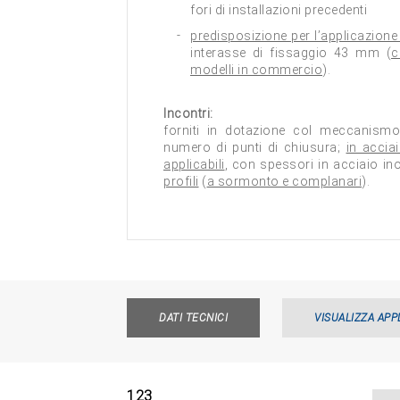
fori di installazioni precedenti
predisposizione per l’applicazione
interasse di fissaggio 43 mm (
c
modelli in commercio
).
Incontri:
forniti in dotazione col meccanismo
numero di punti di chiusura;
in accia
applicabili
, con spessori in acciaio ino
profili
(
a sormonto e complanari
).
DATI TECNICI
VISUALIZZA APP
1
2
3