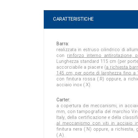
CARATTERISTICHE
Barra:
realizzata in estruso cilindrico di allu
con
rinforzo interno antirotazione,
Lunghezza standard 115 cm (per porte
accorciabile a piacere (
a richiesta bar
145 cm, per porte di larghezza fino a
con finitura rossa (.R) oppure, a richi
acciaio inox (.X).
Carter:
a copertura dei meccanismi, in acciai
mm, con tampografia del marchio Viro
Italy, della certificazione e della classi
al meccanismo con viti in acciaio i
finitura nera (.N) oppure, a richiesta, g
(.A).