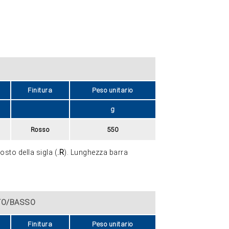
Finitura
Peso unitario
g
Rosso
550
posto della sigla (
.R
). Lunghezza barra
LTO/BASSO
Finitura
Peso unitario