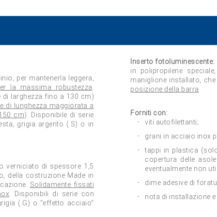
Inserto fotoluminescente:
in polipropilene special
minio, per mantenerla leggera,
maniglione installato, ch
 per la massima robustezza
.
posizione della barra
.
 di larghezza fino a 130 cm)
re di lunghezza maggiorata a
Forniti con:
 150 cm
). Disponibile di serie
viti autofilettanti;
esta, grigia argento (.S) o in
grani in acciaio inox p
tappi in plastica (sol
copertura delle asole 
o verniciato di spessore 1,5
eventualmente non util
, della costruzione Made in
dime adesive di foratu
ficazione.
Solidamente fissati
nox
. Disponibili di serie con
nota di installazione 
rigia (.G) o "effetto acciaio"