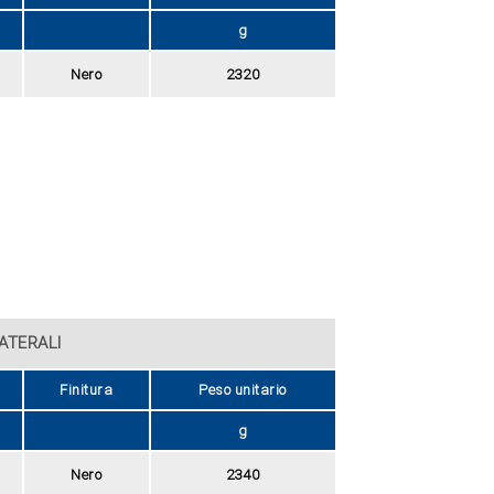
g
Nero
2320
ATERALI
Finitura
Peso unitario
g
Nero
2340