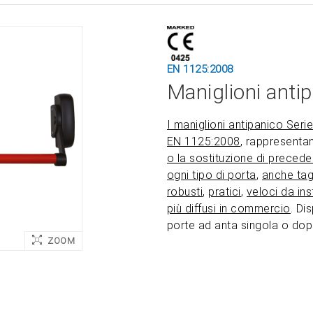
EN 1125:2008
Maniglioni antip
I maniglioni antipanico Seri
EN 1125:2008
, rappresenta
o la sostituzione di preceden
ogni tipo di porta
,
anche tag
robusti
,
pratici
,
veloci da ins
più diffusi in commercio
. Di
porte ad anta singola o dop
ZOOM