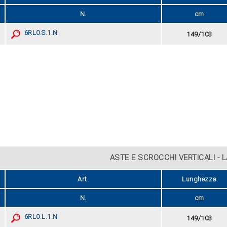
N.
cm
6RL0.S.1.N
149/103
ASTE E SCROCCHI VERTICALI - L
Art.
Lunghezza
N.
cm
6RL0.L.1.N
149/103