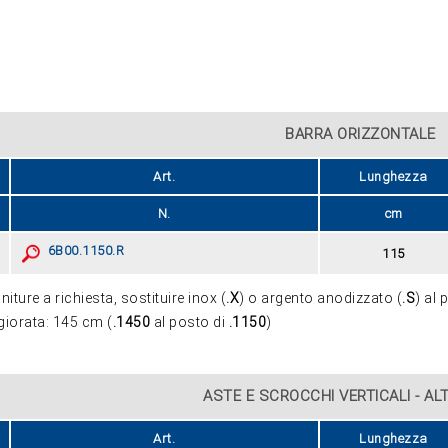
BARRA ORIZZONTALE
Art.
Lunghezza
N.
cm
6B00.1150.R
115
initure a richiesta, sostituire inox (
.X
) o argento anodizzato (
.S
) al 
iorata: 145 cm (
.1450
al posto di
.1150
)
ASTE E SCROCCHI VERTICALI - A
Art.
Lunghezza