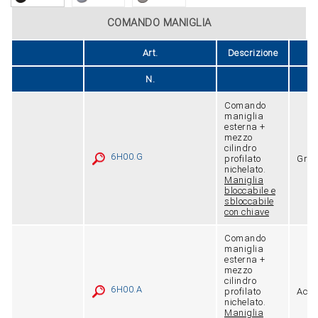
COMANDO MANIGLIA
Art.
Descrizione
Fi
N.
Comando
maniglia
esterna +
mezzo
cilindro
6H00.G
profilato
Grig
nichelato.
Maniglia
bloccabile e
sbloccabile
con chiave
Comando
maniglia
esterna +
mezzo
cilindro
6H00.A
profilato
Acci
nichelato.
Maniglia