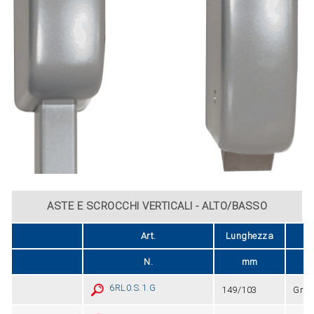
ASTE E SCROCCHI VERTICALI - ALTO/BASSO
Art.
Lunghezza
Fi
N.
mm
6RL0.S.1.G
149/103
Grig