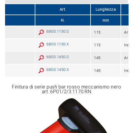
Art.
Lunghezza
Fi
N.
mm
6B00.1150.S
115
Arge
6B00.1150.X
115
Inox
6B00.1450.S
145
Arge
6B00.1450.X
145
Inox
Finitura di serie push bar rosso meccanismo nero
art. 6P01/2/3.1170.RN