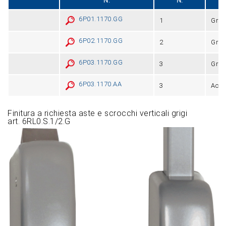
N.
N.
6P01.1170.GG
1
Grig
6P02.1170.GG
2
Grig
6P03.1170.GG
3
Grig
6P03.1170.AA
3
Acci
Finitura a richiesta aste e scrocchi verticali grigi
art. 6RL0.S.1/2.G