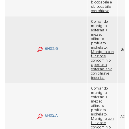
bloccabile e
sbloccabile
con chiave
Comando
maniglia
esterna +
mezzo
cilindro
profilato
nichelato.
6H02.G
Grig
Maniglia con
funzione
condominio
:
apertura
esterna solo
con chiave
inserita
Comando
maniglia
esterna +
mezzo
cilindro
profilato
nichelato.
6H02.A
Acci
Maniglia con
funzione
condominio
: