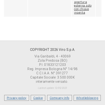
apertura
esterna solo
con chiave
inserita
COPYRIGHT 2026 Viro S.p.A.
Via Garibaldi, 4 - 40069
Zola Predosa (BO)
P.I. 01833121203
Reg. Impresa Bologna N° 14/98
C.C.I.A.A. N° 391277
Capitale Sociale: 3.500.000€
interamente versato.
Lastest update 12/05/2023
Privacy policy
Cookie
Company Info
Whistleblowing