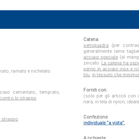
Catena:
semiquadra
(per contras
generalmente lame taglien
acciaio speciale
(al manga
zincato.
La catena ha sez
perno in acciaio inox e ri
rato, ramato e nichelato.
blu
,
in tessuto che minimiz
Forniti con:
ciaio cementato, temprato,
(solo per gli articoli con 
 contro lo strappo
.
nera, in tela di nylon, ideal
Confezione:
o strappo
.
individuale "a vista":
A richiesta: