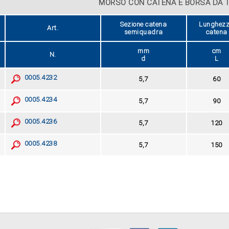
MORSO CON CATENA E BORSA DA 
Sezione catena
Lunghez
Art.
semiquadra
catena
mm
cm
N.
d
L
0005.4232
5,7
60
0005.4234
5,7
90
0005.4236
5,7
120
0005.4238
5,7
150