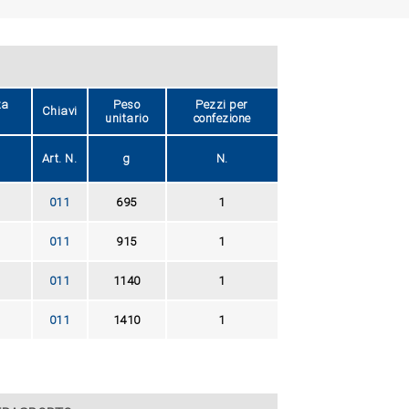
za
Peso
Pezzi per
Chiavi
unitario
confezione
Art. N.
g
N.
011
695
1
011
915
1
011
1140
1
011
1410
1