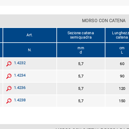
MORSO CON CATENA
Sezione catena
Lunghez
Art.
semiquadra
catena
mm
cm
N.
d
L
1.4232
5,7
60
1.4234
5,7
90
1.4236
5,7
120
1.4238
5,7
150