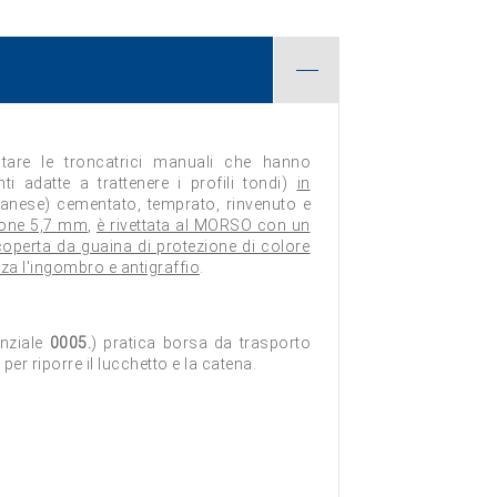
tare le troncatrici manuali che hanno
ti adatte a trattenere i profili tondi)
in
nese) cementato, temprato, rinvenuto e
ione 5,7 mm
,
è rivettata al MORSO con un
coperta da guaina di protezione di colore
za l'ingombro e antigraffio
.
inziale
0005.
) pratica borsa da trasporto
e per riporre il lucchetto e la catena.