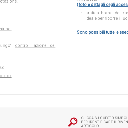
dotazione.
(foto e dettagli degli acce
pratica borsa da tras
ideale per riporre il lu
chiuso
;
Sono possibili tutte le ese
 fungo"
contro l'azione del
;
so;
o inox
.
CLICCA SU QUESTO SIMBOL
PER IDENTIFICARE IL RIVE
ARTICOLO