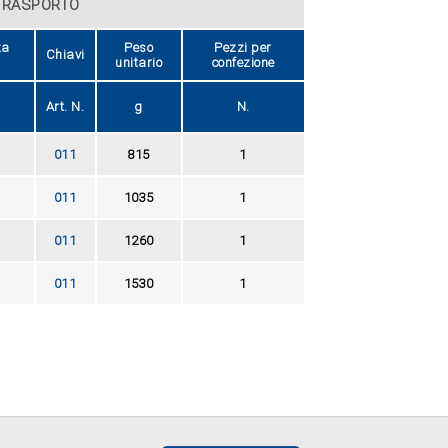
TRASPORTO
za
Peso
Pezzi per
Chiavi
unitario
confezione
Art. N.
g
N.
011
815
1
011
1035
1
011
1260
1
011
1530
1