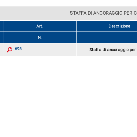
licazione staffa di
STAFFA DI ANCORAGGIO PER 
ggio a muro/pavimento
Art.
Descrizione
N.
698
Staffa di ancoraggio per
ZOOM