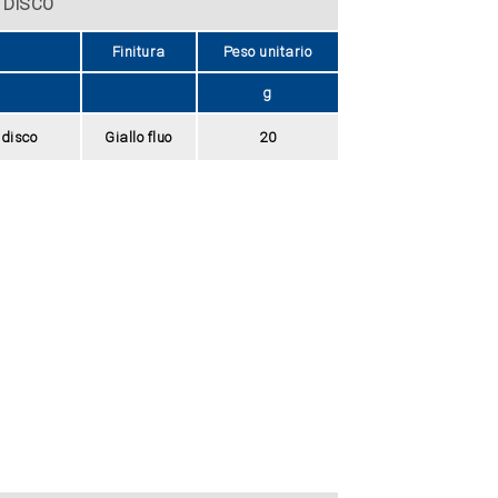
 DISCO
Finitura
Peso unitario
g
adisco
Giallo fluo
20