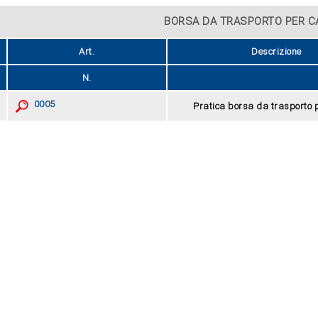
ione borsa da trasporto
BORSA DA TRASPORTO PER C
per catene
Art.
Descrizione
N.
0005
Pratica borsa da trasporto 
ZOOM