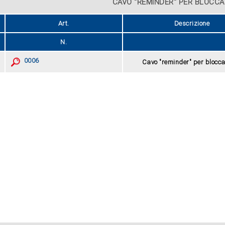
CAVO "REMINDER" PER BLOCCA
Art.
Descrizione
N.
0006
Cavo "reminder" per blocc
ZOOM