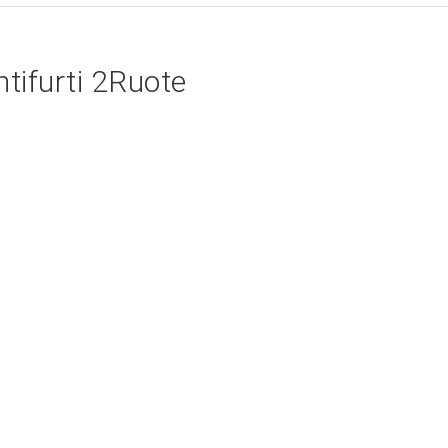
Applicazione supporto di fissaggio per bloccadisc
HARDENED
ntifurti 2Ruote
ZOOM