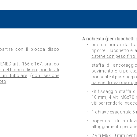
A richiesta (per i lucchetti
pratica borsa da tra
ipartire con il blocca disco
riporre il lucchetto e 
catene con peso fino 
ENED artt. 166 e 167:
pratico
staffa di ancoraggi
io del blocca disco
,
con le viti
pavimento o a parete
un tubolare
(
con sezione
consente il passaggio
oto
.
catene di sezione sup
kit fissaggio staffa 
10 mm, 4 viti M8x70 m
viti per renderle inacce
1 chiave esagonale 5
copertura di protez
alloggiamento per ane
2 viti M6x10 mm per fi