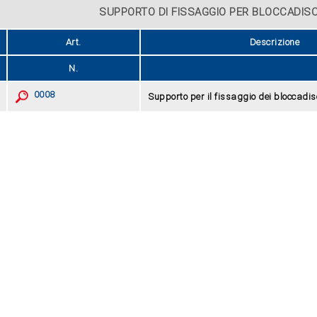
icazione supporto di
SUPPORTO DI FISSAGGIO PER BLOCCADI
io per bloccadisco NEW
HARDENED
Art.
Descrizione
N.
0008
Supporto per il fissaggio dei blocca
ZOOM