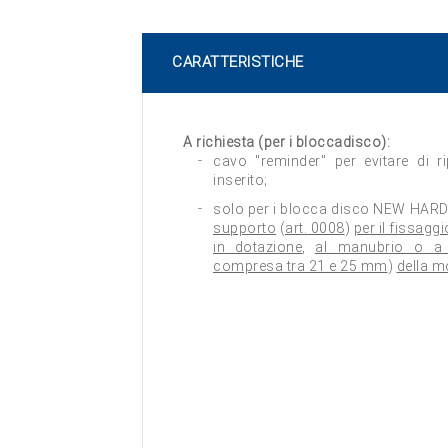
CARATTERISTICHE
A richiesta (per i bloccadisco):
cavo "reminder" per evitare di r
inserito;
solo per i blocca disco NEW HARD
supporto
(
art. 0008
)
per il fissagg
in dotazione
,
al manubrio o a 
compresa tra 21 e 25 mm
)
della m