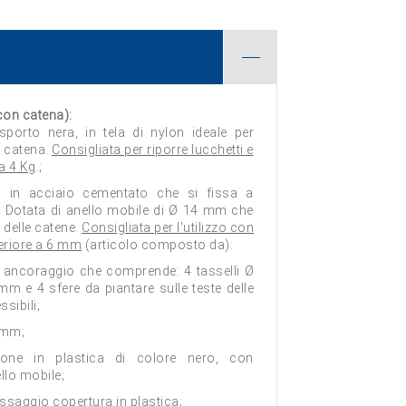
 con catena):
sporto nera, in tela di nylon ideale per
la catena.
Consigliata per riporre lucchetti e
a 4 Kg
.;
o in acciaio cementato che si fissa a
. Dotata di anello mobile di Ø 14 mm che
 delle catene.
Consigliata per l'utilizzo con
eriore a 6 mm
(articolo composto da):
di ancoraggio che comprende: 4 tasselli Ø
m e 4 sfere da piantare sulle teste delle
ssibili;
 mm;
ione in plastica di colore nero, con
llo mobile;
ssaggio copertura in plastica;