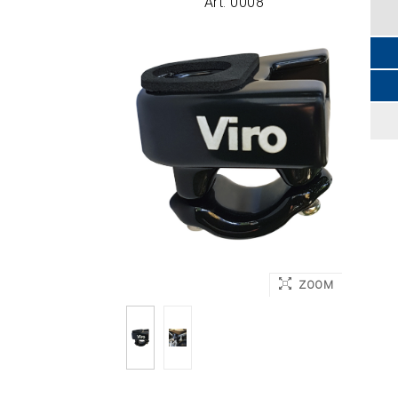
Art. 0008
Appl
fissagg
ZOOM