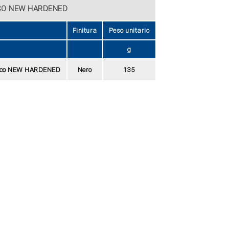
SCO NEW HARDENED
Finitura
Peso unitario
g
disco NEW HARDENED
Nero
135