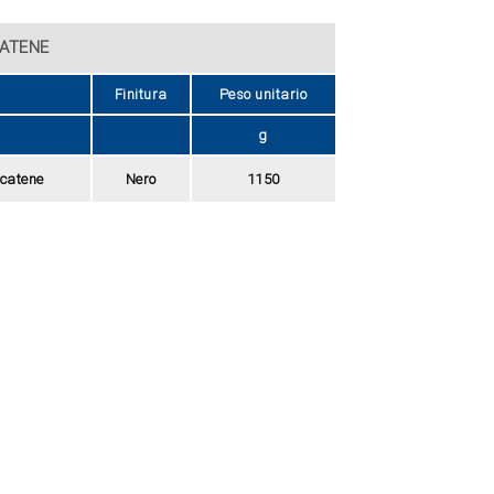
CATENE
Finitura
Peso unitario
g
 catene
Nero
1150