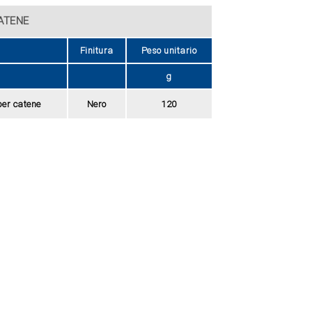
ATENE
Finitura
Peso unitario
g
per catene
Nero
120