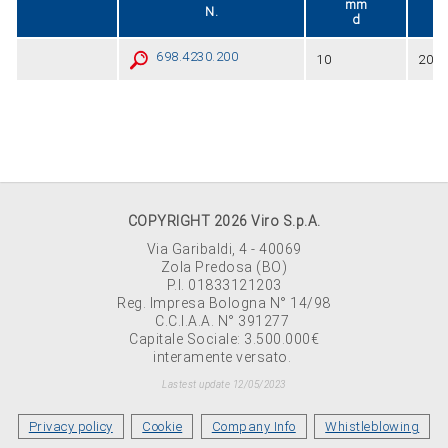
mm
N.
d
698.4230.200
10
200
COPYRIGHT 2026 Viro S.p.A.
Via Garibaldi, 4 - 40069
Zola Predosa (BO)
P.I. 01833121203
Reg. Impresa Bologna N° 14/98
C.C.I.A.A. N° 391277
Capitale Sociale: 3.500.000€
interamente versato.
Lastest update 12/05/2023
Privacy policy
Cookie
Company Info
Whistleblowing