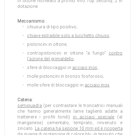
in ottone nichelato a profilo Viro Top Security, 2 in
dotazione.
Meccanismo:
chiusura di tipo positivo;
chiave estraibile solo a lucchetto chiuso
;
pistoncini in ottone;
contropistoncini in ottone "a fungo"
contro
l'azione del grimaldello
;
sfere di bloccaggio in
acciaio inox
;
molle pistoncini in bronzo fosforoso;
molle sfere di bloccaggio in
acciaio inox
.
Catena:
semiquadra
(per contrastare le troncatrici manuali
che hanno generalmente lame taglienti adatte a
trattenere i profili tondi)
in acciaio speciale
(al
manganese) cementato, temprato, rinvenuto e
zincato.
La catena ha sezione 10 mm ed è ricoperta
da guaina di protezione di colore blu
,
in tessuto che