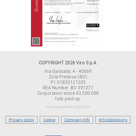
COPYRIGHT 2026 Viro S.p.A.
Via Garibaldi, 4 - 40069
Zola Predosa (BO)
P.I. 01833121203
REA Number: BO 391277
Corporation stock €3.500.000
fully paid-up.
En son güncelleme 12/05/2023
Privacy policy
Cookie
Company Info
Whistleblowing