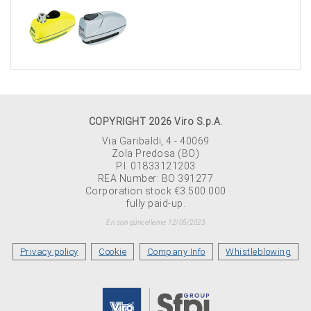
COPYRIGHT 2026 Viro S.p.A.
Via Garibaldi, 4 - 40069
Zola Predosa (BO)
P.I. 01833121203
REA Number: BO 391277
Corporation stock €3.500.000
fully paid-up.
En son güncelleme 12/05/2023
Privacy policy
Cookie
Company Info
Whistleblowing