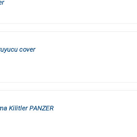
er
uyucu cover
ma Kilitler PANZER