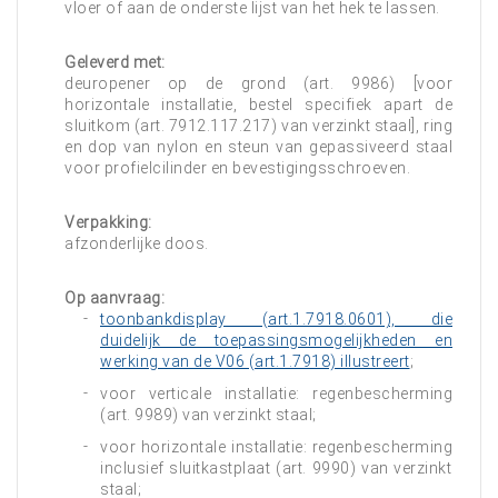
vloer of aan de onderste lijst van het hek te lassen.
Geleverd met:
deuropener op de grond (art. 9986) [voor
horizontale installatie, bestel specifiek apart de
sluitkom (art. 7912.117.217) van verzinkt staal], ring
en dop van nylon en steun van gepassiveerd staal
voor profielcilinder en bevestigingsschroeven.
Verpakking:
afzonderlijke doos.
Op aanvraag:
toonbankdisplay (art.1.7918.0601), die
duidelijk de toepassingsmogelijkheden en
werking van de V06 (art.1.7918) illustreert
;
voor verticale installatie: regenbescherming
(art. 9989) van verzinkt staal;
voor horizontale installatie: regenbescherming
inclusief sluitkastplaat (art. 9990) van verzinkt
staal;