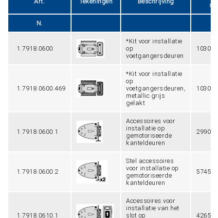
Art.
Tekeningen
Beschrijving
st
N.
g
*Kit voor installatie
1.7918.0600
op
1030
voetgangersdeuren
*Kit voor installatie
op
1.7918.0600.469
voetgangersdeuren,
1030
metallic grijs
gelakt
Accessoires voor
installatie op
1.7918.0600.1
2990
gemotoriseerde
kanteldeuren
Stel accessoires
voor installatie op
1.7918.0600.2
5745
gemotoriseerde
kanteldeuren
Accessoires voor
installatie van het
1.7918.0610.1
slot op
4265