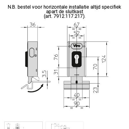
N.B. bestel voor horizontale installatie altijd specifiek
B
apart de sluitkast
(art. 7912.117.217).