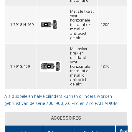
installatie
Met sluitkast
voor
horizontale
1.7918.H.469
installatie -
1200
metallic
antraciet
gelakt
Met nylon
kruk en
sluitkast
voor
1.7918.469
horizontale
1370
installatie -
metallic
antraciet
gelakt
Als dubbele en halve cilinders kunnen cilinders worden
gebruikt van de serie 700, 900, X6 Pro en Viro PALLADIUM
.
ACCESSOIRES
Gewich