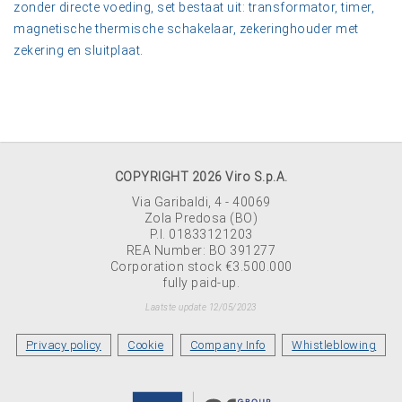
zonder directe voeding, set bestaat uit: transformator, timer,
magnetische thermische schakelaar, zekeringhouder met
zekering en sluitplaat
.
COPYRIGHT 2026 Viro S.p.A.
Via Garibaldi, 4 - 40069
Zola Predosa (BO)
P.I. 01833121203
REA Number: BO 391277
Corporation stock €3.500.000
fully paid-up.
Laatste update 12/05/2023
Privacy policy
Cookie
Company Info
Whistleblowing