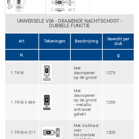
UNIVERSELE V06 - DRAAIENDE NACHTSCHOOT -
DUBBELE FUNCTIE
Gewicht per
Art.
Tekeningen
Beschrijving
stuk
N.
g
Met
1.7918
deuropener
1275
op de grond
Met
deuropener
op de grond
1.7918.V.469
1290
- metallic
antraciet
gelakt
Met sluitkast
voor
1.7918.H.217
1200
horizontale