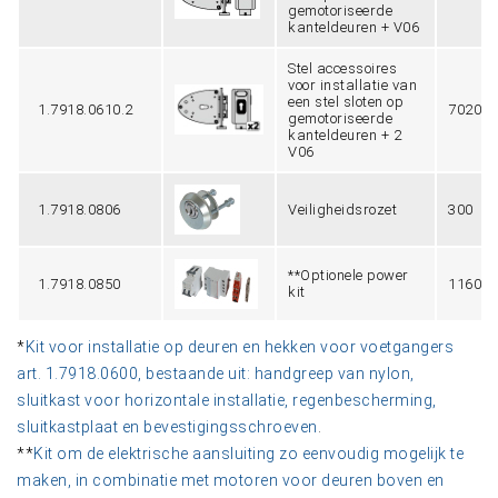
gemotoriseerde
kanteldeuren + V06
Stel accessoires
voor installatie van
een stel sloten op
1.7918.0610.2
7020
gemotoriseerde
kanteldeuren + 2
V06
1.7918.0806
Veiligheidsrozet
300
**Optionele power
1.7918.0850
1160
kit
*
Kit voor installatie op deuren en hekken voor voetgangers
art. 1.7918.0600, bestaande uit: handgreep van nylon,
sluitkast voor horizontale installatie, regenbescherming,
sluitkastplaat en bevestigingsschroeven
.
**
Kit om de elektrische aansluiting zo eenvoudig mogelijk te
maken, in combinatie met motoren voor deuren boven en