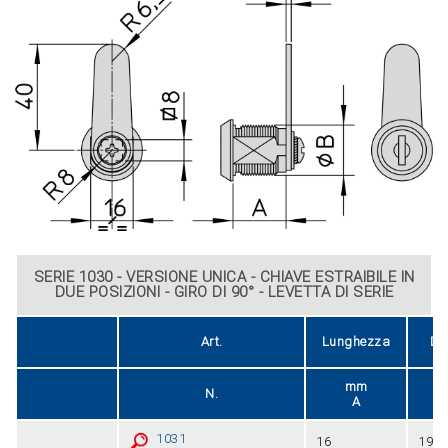
SERIE 1030 - VERSIONE UNICA - CHIAVE ESTRAIBILE IN
DUE POSIZIONI - GIRO DI 90° - LEVETTA DI SERIE
Art.
Lunghezza
Di
mm
N.
A
1031
16
19