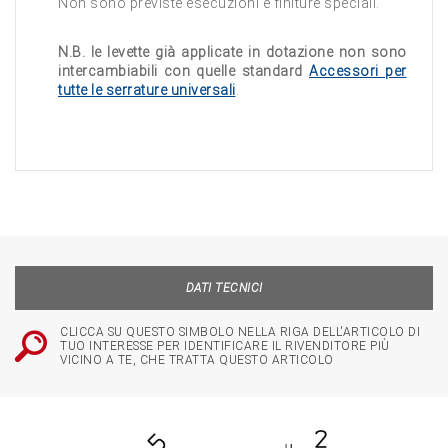
Non sono previste esecuzioni e finiture speciali.
N.B. le levette già applicate in dotazione non sono
intercambiabili con quelle standard
Accessori per
tutte le serrature universali
.
DATI TECNICI
CLICCA SU QUESTO SIMBOLO NELLA RIGA DELL'ARTICOLO DI
TUO INTERESSE PER IDENTIFICARE IL RIVENDITORE PIÙ
VICINO A TE, CHE TRATTA QUESTO ARTICOLO