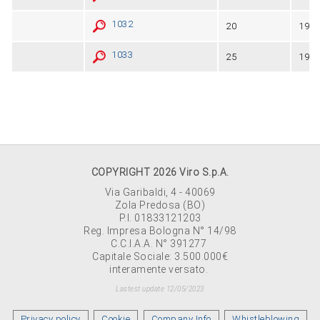
1032
20
19
1033
25
19
COPYRIGHT 2026 Viro S.p.A.
Via Garibaldi, 4 - 40069
Zola Predosa (BO)
P.I. 01833121203
Reg. Impresa Bologna N° 14/98
C.C.I.A.A. N° 391277
Capitale Sociale: 3.500.000€
interamente versato.
Lastest update 12/05/2023
Privacy policy
Cookie
Company Info
Whistleblowing