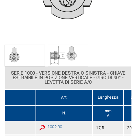
SERIE 1000 - VERSIONE DESTRA O SINISTRA - CHIAVE
ESTRAIBILE IN POSIZIONE VERTICALE - GIRO DI 90° -
LEVETTA DI SERIE A/0
Art.
Lunghezza
Di
mm
N.
A
1002.90
17,5
20