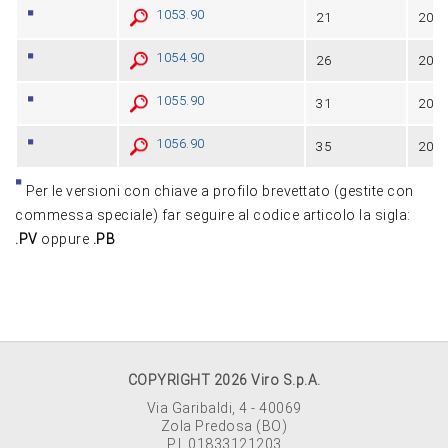
1053.90
21
20
1054.90
26
20
1055.90
31
20
1056.90
35
20
Per le versioni con chiave a profilo brevettato (gestite con
commessa speciale) far seguire al codice articolo la sigla:
.PV
oppure
.PB
COPYRIGHT 2026 Viro S.p.A.
Via Garibaldi, 4 - 40069
Zola Predosa (BO)
P.I. 01833121203