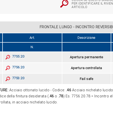
CLICCA SU QUESTO SIMBOL
PER IDENTIFICARE IL RIVE
ARTICOLO
FRONTALE LUNGO - INCONTRO REVERSIB
Art.
Descrizione
N.
7755.20
Apertura permanente
7756.20
Apertura controllata
7753.20
Fail safe
TURE:
Acciaio ottonato lucido - Codice:
.46
Acciaio nichelato lucido
dice della finitura desiderata (
.46
o
.78
) Es. 7756.20.78 = Incontro el
ZOOM
ollata, in acciaio nichelato lucido.