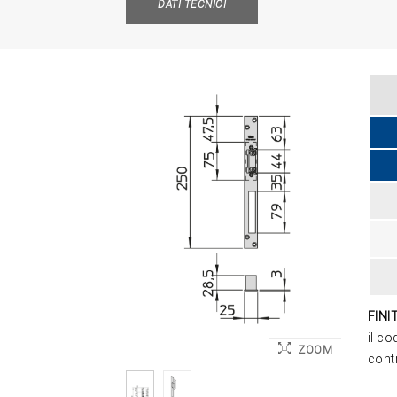
DATI TECNICI
FINI
il co
ZOOM
contr