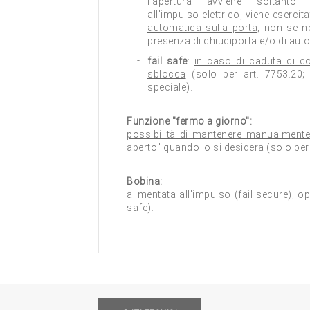
l'apertura avviene soltanto
all'impulso elettrico
,
viene esercit
automatica sulla porta
; non se n
presenza di chiudiporta e/o di aut
fail safe
:
in caso di caduta di cor
sblocca
(solo per art. 7753.20; 
speciale).
Funzione "fermo a giorno":
possibilità di mantenere manualmente 
aperto
"
quando lo si desidera
(solo per 
Bobina:
alimentata all'impulso (fail secure); o
safe).