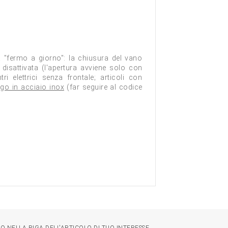
a "fermo a giorno": la chiusura del vano
isattivata (l'apertura avviene solo con
ntri elettrici senza frontale; articoli con
ungo in acciaio inox
(far seguire al codice