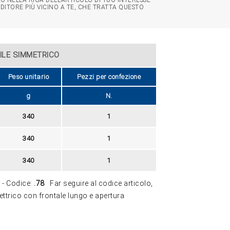
O NELLA RIGA DELL'ARTICOLO DI TUO INTERESSE
NDITORE PIÙ VICINO A TE, CHE TRATTA QUESTO
ILE SIMMETRICO
Peso unitario
Pezzi per confezione
g
N.
340
1
340
1
340
1
 - Codice:
.78
Far seguire al codice articolo,
ettrico con frontale lungo e apertura