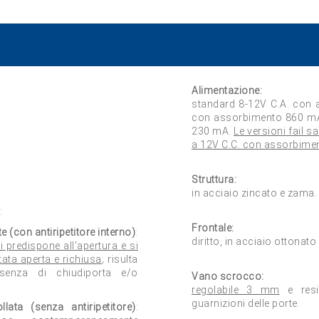
Alimentazione:
standard 8-12V C.A. con
con assorbimento 860 mA;
230 mA.
Le versioni fail 
a 12V C.C. con assorbime
Struttura:
in acciaio zincato e zama.
:
Frontale:
 (con antiripetitore interno)
:
diritto, in acciaio ottonato
i predispone all'apertura e si
tata aperta e richiusa
; risulta
senza di chiudiporta e/o
Vano scrocco:
regolabile 3 mm
e resis
guarnizioni delle porte.
lata (senza antiripetitore)
: