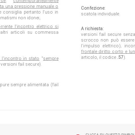
 se
,
contemporaneamente
ata una pressione manuale o
Confezione:
e consiglia pertanto l'uso in
scatola individuale.
omatismi non idonei;
rente l'incontro elettrico si
A richiesta:
altri articoli su commessa
versioni fail secure senz
scrocco non può essere d
l'impulso elettrico); inco
frontale diritto corto e l
articolo, il codice
.57
).
l'incontro in stato
"
sempre
versioni fail secure).
ppure sempre alimentata (fail