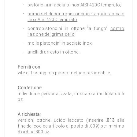
pistoncini in
acciaio inox AISI 420C temprato
;
primo set di contropistoncini e tappi in acciaio
inox AISI 420C temprato
;
contropistoncini in ottone "a fungo"
contro
l'azione del grimaldello
;
molle pistoncini in
acciaio inox
;
anelli di arresto in ottone.
Forniti con:
vite di fissaggio a passo metrico sezionabile.
Confezione:
individuale personalizzata, in scatola multipla da 5
pz.
A richiesta:
versioni ottone lucido laccato (inserire
.013
alla
fine del codice articolo al posto di .009) per
minimo
d’ordine 300 pz
.