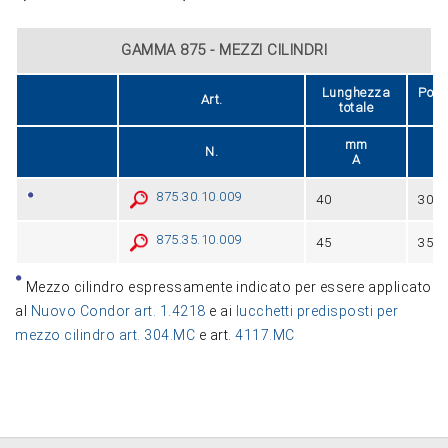
GAMMA 875 - MEZZI CILINDRI
Lunghezza
Posi
Art.
totale
no
mm
N.
A
875.30.10.009
40
30
875.35.10.009
45
35
Mezzo cilindro espressamente indicato per essere applicato
al
Nuovo Condor art. 1.4218
e ai
lucchetti predisposti per
mezzo cilindro art. 304.MC
e art.
4117.MC