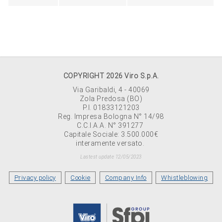
COPYRIGHT 2026 Viro S.p.A.
Via Garibaldi, 4 - 40069
Zola Predosa (BO)
P.I. 01833121203
Reg. Impresa Bologna N° 14/98
C.C.I.A.A. N° 391277
Capitale Sociale: 3.500.000€
interamente versato.
Lastest update 12/05/2023
Privacy policy
Cookie
Company Info
Whistleblowing