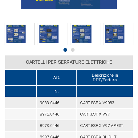
CARTELLI PER SERRATURE ELETTRICHE
Descrizione in
Art.
DDT/Fattura
N.
9083.0446
CART.ESP.X V9083
8972.0446
CART.ESP.X V97
8973.0446
CART.ESP.X V97 AP.EST.
8997.0446
CART.ESP.X BL.OUT