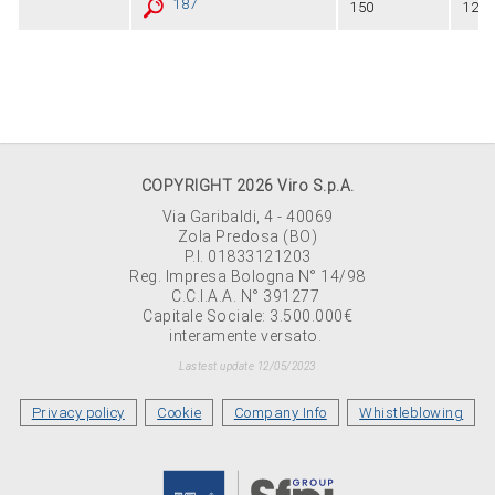
187
150
12
COPYRIGHT 2026 Viro S.p.A.
Via Garibaldi, 4 - 40069
Zola Predosa (BO)
P.I. 01833121203
Reg. Impresa Bologna N° 14/98
C.C.I.A.A. N° 391277
Capitale Sociale: 3.500.000€
interamente versato.
Lastest update 12/05/2023
Privacy policy
Cookie
Company Info
Whistleblowing