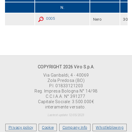
N.
0005
Nero
300
COPYRIGHT 2026 Viro S.p.A.
Via Garibaldi, 4 - 40069
Zola Predosa (BO)
P.I. 01833121203
Reg. Impresa Bologna N° 14/98
C.C.I.A.A. N° 391277
Capitale Sociale: 3.500.000€
interamente versato.
Lastest update 12/05/2023
Privacy policy
Cookie
Company Info
Whistleblowing