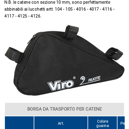
N.B. le catene con sezione 10 mm, sono perfettamente
abbinabili ai lucchetti artt. 104 - 105 - 4016 - 4017 - 4116 -
4117 - 4125 - 4126.
BORSA DA TRASPORTO PER CATENE
Colore
Art.
Peso
guaina