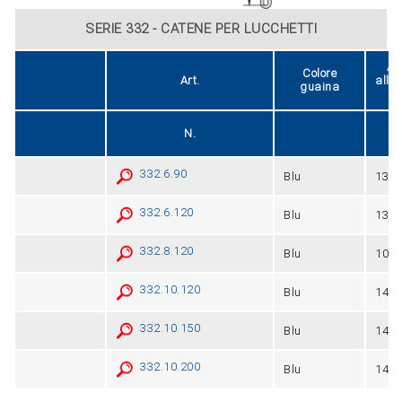
SERIE 332 - CATENE PER LUCCHETTI
Am
Colore
Art.
allo
guaina
lu
N.
332.6.90
Blu
13
332.6.120
Blu
13
332.8.120
Blu
10
332.10.120
Blu
14,5
332.10.150
Blu
14,5
332.10.200
Blu
14,5