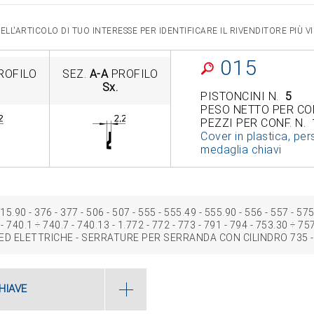
LL'ARTICOLO DI TUO INTERESSE PER IDENTIFICARE IL RIVENDITORE PIÙ 
015
ROFILO
SEZ.
A-A
PROFILO
Sx.
PISTONCINI N.
5
PESO NETTO PER CO
PEZZI PER CONF. N.
Cover in plastica, pers
medaglia chiavi
5.90 ‑ 376 - 377 ‑ 506 ‑ 507 ‑ 555 ‑ 555.49 ‑ 555.90 ‑ 556 ‑ 557 ‑ 575
 ‑ 740.1 ÷ 740.7 ‑ 740.13 ‑ 1.772 ‑ 772 ‑ 773 ‑ 791 - 794 ‑ 753.30 ÷ 7
D ELETTRICHE - SERRATURE PER SERRANDA CON CILINDRO 735 ‑ 
HIAVE