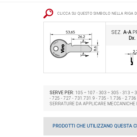
CLICCA SU QUESTO SIMBOLO NELLA RIGA DE
SEZ.
A-A
P
Dx.
SERVE PER:
105 ÷ 107 ‑ 303 ÷ 305 ‑ 313 ÷ 31
‑ 725 ‑ 727 ‑ 731.731.9 ‑ 735 ‑ 1.736 ‑ 2.736
SERRATURE DA APPLICARE MECCANICHE E
PRODOTTI CHE UTILIZZANO QUESTA C