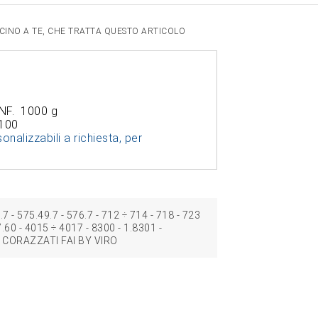
VICINO A TE, CHE TRATTA QUESTO ARTICOLO
NF. 1000 g
 100
onalizzabili a richiesta, per
.7 ‑ 575.49.7 ‑ 576.7 ‑ 712 ÷ 714 ‑ 718 ‑ 723
57.60 ‑ 4015 ÷ 4017 ‑ 8300 ‑ 1.8301 -
CORAZZATI FAI BY VIRO