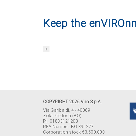
Keep the enVIROnm
COPYRIGHT 2026 Viro S.p.A.
Via Garibaldi, 4 - 40069
Zola Predosa (BO)
P.I. 01833121203
REA Number: BO 391277
Corporation stock €3.500.000