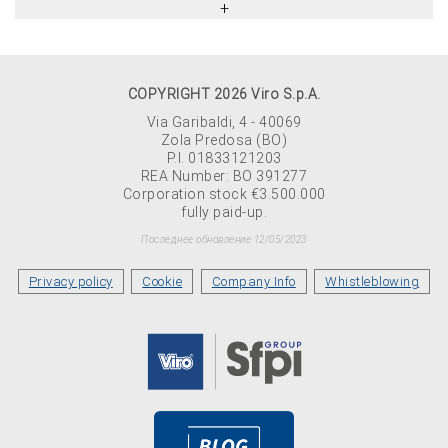
COPYRIGHT 2026 Viro S.p.A.
Via Garibaldi, 4 - 40069
Zola Predosa (BO)
P.I. 01833121203
REA Number: BO 391277
Corporation stock €3.500.000
fully paid-up.
Последнее обновление 12/05/2023
Privacy policy
Cookie
Company Info
Whistleblowing