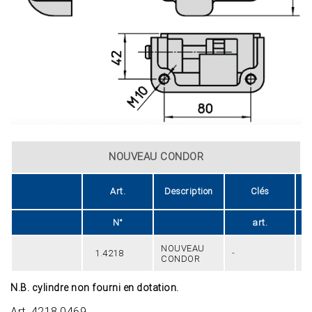
NOUVEAU CONDOR
Art.
Description
Clés
N°
art.
NOUVEAU
1.4218
-
1
CONDOR
N.B. cylindre non fourni en dotation.
Art. 4218.0469