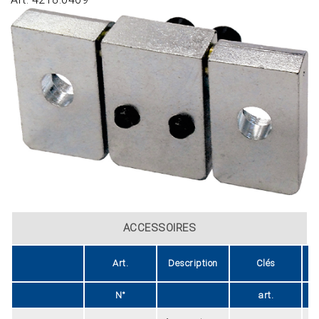
ACCESSOIRES
Art.
Description
Clés
N°
art.