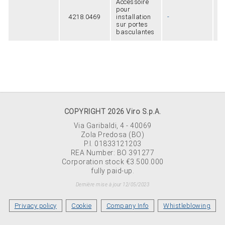
Accessoire
pour
4218.0469
installation
-
8
sur portes
basculantes
COPYRIGHT 2026 Viro S.p.A.
Via Garibaldi, 4 - 40069
Zola Predosa (BO)
P.I. 01833121203
REA Number: BO 391277
Corporation stock €3.500.000
fully paid-up.
Dernière mise à jour 12/05/2023
Privacy policy
Cookie
Company Info
Whistleblowing