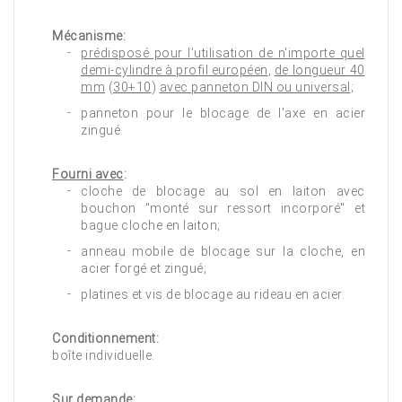
Mécanisme:
prédisposé pour l’utilisation de n'importe quel
demi-cylindre à profil européen
,
de longueur 40
mm
(
30+10
)
avec panneton DIN ou universal
;
panneton pour le blocage de l'axe en acier
zingué.
Fourni avec
:
cloche de blocage au sol en laiton avec
bouchon "monté sur ressort incorporé" et
bague cloche en laiton;
anneau mobile de blocage sur la cloche, en
acier forgé et zingué;
platines et vis de blocage au rideau en acier.
Conditionnement:
boîte individuelle.
Sur demande: