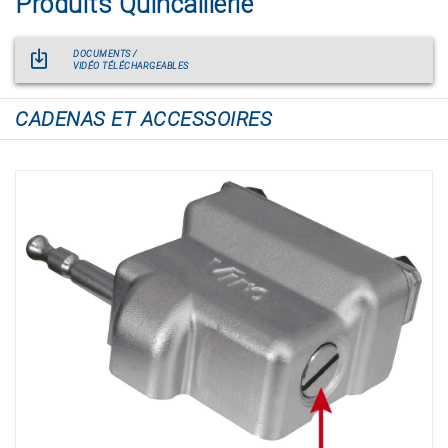
Produits Quincaillerie
DOCUMENTS /
VIDÉO TÉLÉCHARGEABLES
CADENAS ET ACCESSOIRES
N