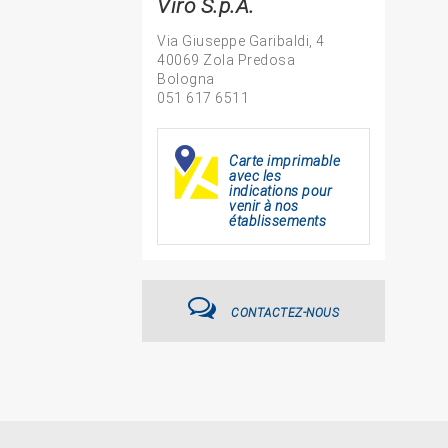
Viro S.p.A.
Via Giuseppe Garibaldi, 4
40069 Zola Predosa
Bologna
051 617 6511
Carte imprimable
avec les
indications pour
venir à nos
établissements
CONTACTEZ-NOUS