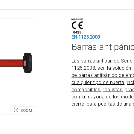
EN 1125:2008
Barras antipáni
Las barras antipánico Serie
1125:2008
,
son la solución i
de barras antipánico de emp
cualquier tipo de puerta
,
inc
componibles
,
robustas
,
prá
con la mayoría de los mode
cierre, para puertas de una 
ZOOM