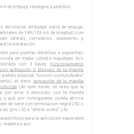
rra de empuje, vástagos y pestillos.
tro del mismo embalaje: barra de empuje,
verticales de 149/103 cm de longitud (con
bien lateral), cerraderos, espesores y
ara la instalación;
sible para puertas derechas e izquierdas,
ovista de medio cilindro niquelado Viro
inistrado con 3 llaves.
Funcionamiento
con activación o bloqueo de la manilla
o pedido especial "función comunidades"
mento) es decir,
activación de la manilla
roducida
(de este modo se evita que la
, por error o descuido, con la manilla
, y que, por consiguiente, pueda abrirse
bles de serie con terminación negra (.N) o
ial, gris (.G) o "efecto acero" (.A).
 específicos para la aplicación especiales
o, madera o pvc.