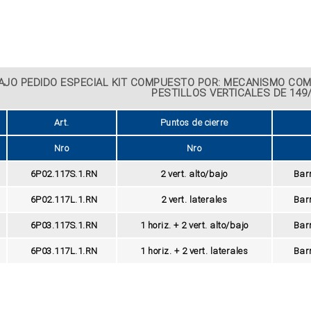
AJO PEDIDO ESPECIAL KIT COMPUESTO POR: MECANISMO COM
PESTILLOS VERTICALES DE 149
Art.
Puntos de cierre
Nro
Nro
6P02.117S.1.RN
2 vert. alto/bajo
Bar
6P02.117L.1.RN
2 vert. laterales
Bar
6P03.117S.1.RN
1 horiz. + 2 vert. alto/bajo
Bar
6P03.117L.1.RN
1 horiz. + 2 vert. laterales
Bar
ZOOM
ZOOM