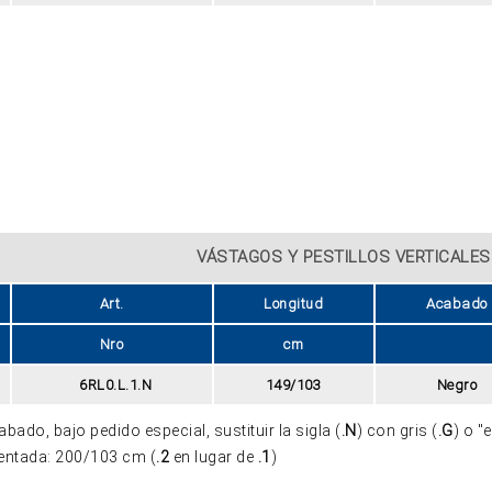
VÁSTAGOS Y PESTILLOS VERTICALES
Art.
Longitud
Acabado
Nro
cm
6RL0.L.1.N
149/103
Negro
abado, bajo pedido especial, sustituir la sigla (
.N
) con gris (
.G
) o "
ntada: 200/103 cm (
.2
en lugar de
.1
)