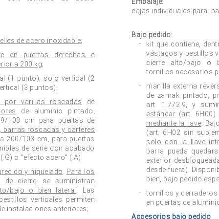
Embalaje:
cajas individuales para: ba
Bajo pedido:
lles de acero inoxidable
;
kit que contiene, den
vástagos y pestillos 
nte en puertas derechas e
cierre alto/bajo o 
ior a 200 kg
;
tornillos necesarios p
l (1 punto), solo vertical (2
manilla externa rever
rtical (3 puntos);
de zamak pintado, pr
 por varillas roscadas
de
art. 1.772.9, y sum
iores
de aluminio pintado,
estándar
(art. 6H00)
149/103 cm para puertas de
mediante la llave
. Baj
n, barras roscadas y cárteres
(art. 6H02 sin suple
a a 200/103 cm
, para puertas
solo con la llave int
onibles de serie con acabado
barra pueda quedarse
(.G) o "efecto acero" (.A).
exterior desbloqueada
desde fuera). Disponi
urecido y niquelado
.
Para los
bien, bajo pedido espec
 de cierre
,
se suministran
lto/bajo o bien lateral
. Las
tornillos y cerraderos
estillos verticales permiten
en puertas de alumini
e instalaciones anteriores;
Accesorios bajo pedido