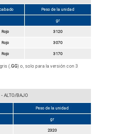
cabado
Peso de la unidad
gr
Rojo
3120
Rojo
3070
Rojo
3170
gris (
.GG
) o, solo para la versión con 3
 - ALTO/BAJO
Peso de la unidad
gr
2320