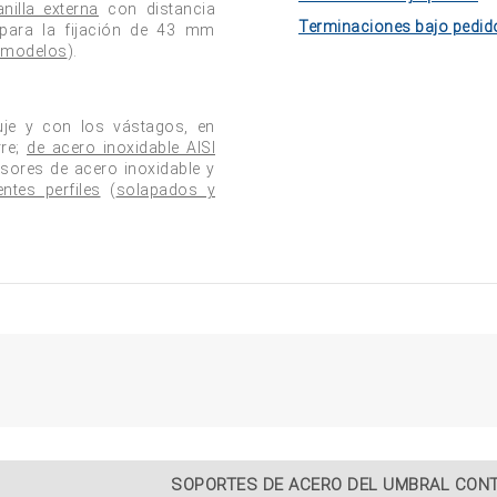
nilla externa
con distancia
Terminaciones bajo pedid
 para la fijación de 43 mm
s modelos
).
je y con los vástagos, en
rre;
de acero inoxidable AISI
sores de acero inoxidable y
entes perfiles
(
solapados y
SOPORTES DE ACERO DEL UMBRAL CON