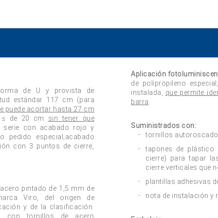
Aplicación fotoluminiscen
de polipropileno especia
 forma de U y provista de
instalada,
que permite ide
itud estándar 117 cm (para
barra
.
e puede acortar hasta 27 cm
≤ de 20 cm
sin tener que
Suministrados con:
e serie con acabado rojo y
tornillos autoroscado
o pedido especial,acabado
sión con 3 puntos de cierre,
tapones de plástico
cierre) para tapar l
cierre verticales que n
plantillas adhesivas d
 acero pintado de 1,5 mm de
nota de instalación y 
arca Viro, del origen de
icación y de la clasificación.
o con tornillos de acero