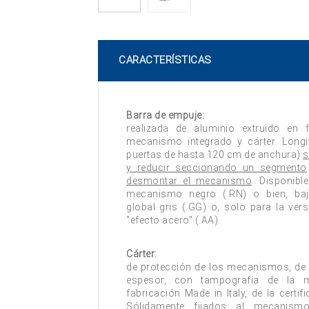
CARACTERÍSTICAS
Barra de empuje:
realizada de aluminio extruido en
mecanismo integrado y cárter. Long
puertas de hasta 120 cm de anchura)
s
y reducir seccionando un segmento
desmontar el mecanismo
. Disponibl
mecanismo negro (.RN) o bien, baj
global gris (.GG) o, solo para la ver
"efecto acero" (.AA).
Cárter:
de protección de los mecanismos, de
espesor, con tampografía de la m
fabricación Made in Italy, de la certif
Sólidamente fijados al mecanism