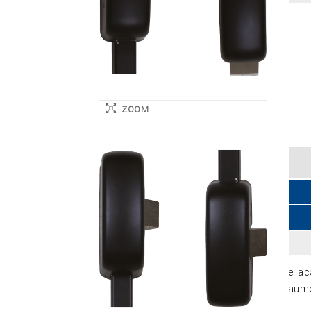
ZOOM
el ac
aume