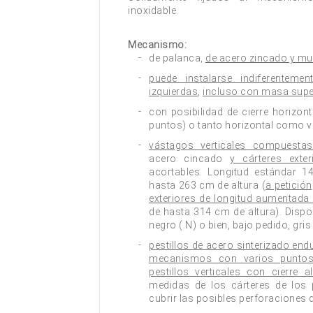
inoxidable.
Mecanismo:
de palanca,
de acero zincado y mue
puede instalarse indiferenteme
izquierdas
,
incluso con masa super
con posibilidad de cierre horizonta
puntos) o tanto horizontal como ve
vástagos verticales compuestas
acero cincado
y cárteres exter
acortables. Longitud estándar 
hasta 263 cm de altura (
a petició
exteriores de longitud aumentad
de hasta 314 cm de altura). Disp
negro (.N) o bien, bajo pedido, gris 
pestillos de acero sinterizado end
mecanismos con varios puntos
pestillos verticales con cierre a
medidas de los cárteres de los p
cubrir las posibles perforaciones d