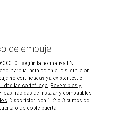
co de empuje
 6000
,
CE según la normativa EN
deal para la instalación o la sustitución
uje no certificadas ya existentes
,
en
luidas las cortafuego
.
Reversibles y
cticas
,
rápidas de instalar y compatibles
los
. Disponibles con 1, 2 o 3 puntos de
puerta o de doble puerta.
ZOOM