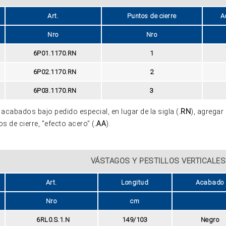
Art.
Puntos de cierre
A
Nro
Nro
6P01.1170.RN
1
6P02.1170.RN
2
6P03.1170.RN
3
acabados bajo pedido especial, en lugar de la sigla (
.RN
), agregar 
s de cierre, "efecto acero" (
.AA
).
VÁSTAGOS Y PESTILLOS VERTICALES
Art.
Longitud
Acabado
Nro
cm
6RL0.S.1.N
149/103
Negro