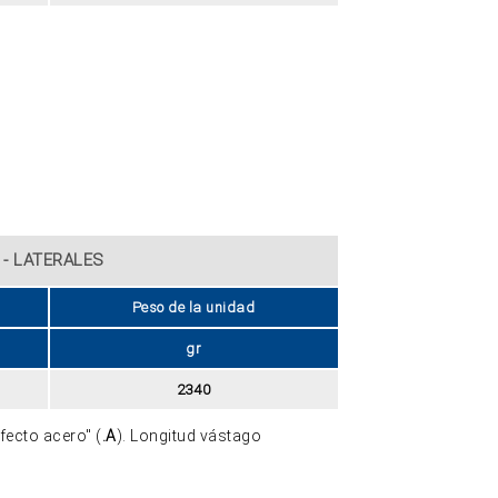
 - LATERALES
Peso de la unidad
gr
2340
efecto acero" (
.A
). Longitud vástago