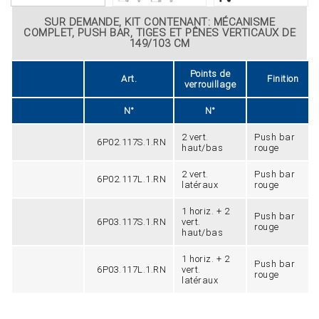
SUR DEMANDE, KIT CONTENANT: MÉCANISME
COMPLET, PUSH BAR, TIGES ET PÊNES VERTICAUX DE
149/103 CM
Points de
Art.
Finition
verrouillage
N°
N°
2 vert.
Push bar
6P02.117S.1.RN
haut/bas
rouge
2 vert.
Push bar
6P02.117L.1.RN
latéraux
rouge
1 horiz. + 2
Push bar
6P03.117S.1.RN
vert.
rouge
haut/bas
1 horiz. + 2
Push bar
6P03.117L.1.RN
vert.
rouge
latéraux