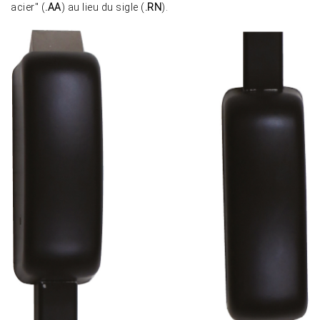
acier" (
.AA
) au lieu du sigle (
.RN
).