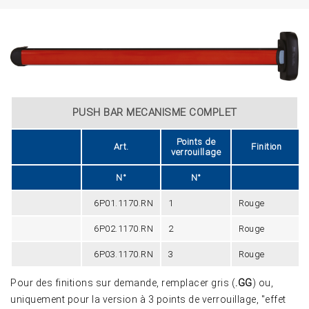
PUSH BAR MECANISME COMPLET
Points de
Art.
Finition
verrouillage
N°
N°
6P01.1170.RN
1
Rouge
6P02.1170.RN
2
Rouge
6P03.1170.RN
3
Rouge
Pour des finitions sur demande, remplacer gris (
.GG
) ou,
uniquement pour la version à 3 points de verrouillage, "effet