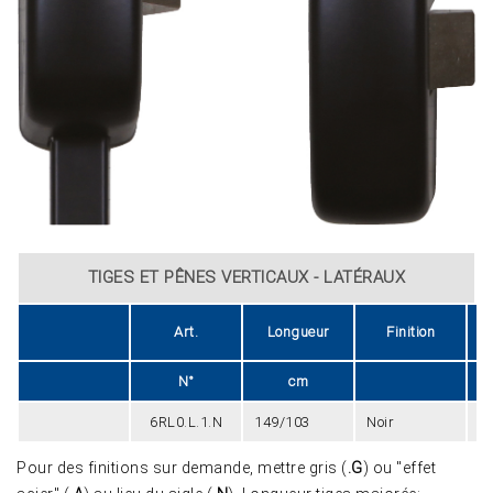
TIGES ET PÊNES VERTICAUX - LATÉRAUX
Art.
Longueur
Finition
N°
cm
6RL0.L.1.N
149/103
Noir
2
Pour des finitions sur demande, mettre gris (
.G
) ou "effet