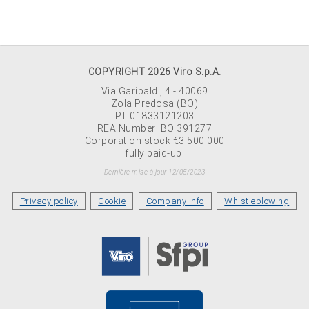
COPYRIGHT 2026 Viro S.p.A.
Via Garibaldi, 4 - 40069
Zola Predosa (BO)
P.I. 01833121203
REA Number: BO 391277
Corporation stock €3.500.000
fully paid-up.
Dernière mise à jour 12/05/2023
Privacy policy
Cookie
Company Info
Whistleblowing