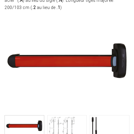
acier" (
.A
) au lieu du sigle (
.N
). Longueur tiges majorée:
200/103 cm (
.2
au lieu de
.1
)