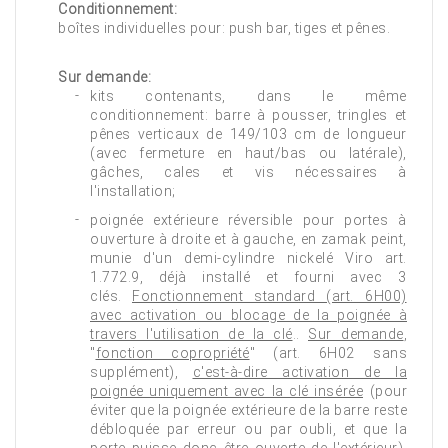
Conditionnement:
boîtes individuelles pour: push bar, tiges et pênes.
Sur demande:
kits contenants, dans le même
conditionnement: barre à pousser, tringles et
pênes verticaux de 149/103 cm de longueur
(avec fermeture en haut/bas ou latérale),
gâches, cales et vis nécessaires à
l'installation;
poignée extérieure réversible pour portes à
ouverture à droite et à gauche, en zamak peint,
munie d'un demi-cylindre nickelé Viro art.
1.772.9, déjà installé et fourni avec 3
clés.
Fonctionnement standard (art. 6H00)
avec activation ou blocage de la poignée à
travers l'utilisation de la clé
..
Sur demande
,
"
fonction copropriété
" (art. 6H02 sans
supplément),
c'est-à-dire activation de la
poignée uniquement avec la clé insérée
(pour
éviter que la poignée extérieure de la barre reste
débloquée par erreur ou par oubli, et que la