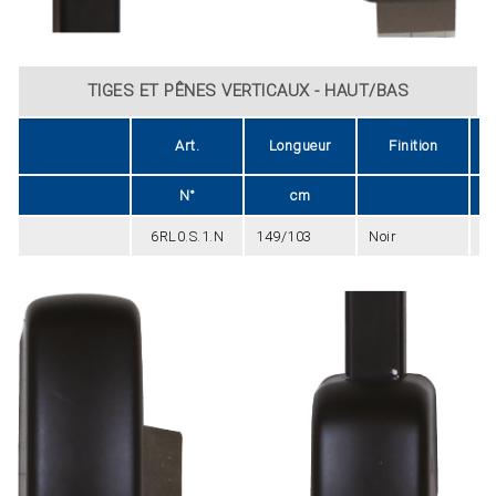
TIGES ET PÊNES VERTICAUX - HAUT/BAS
Art.
Longueur
Finition
N°
cm
6RL0.S.1.N
149/103
Noir
2