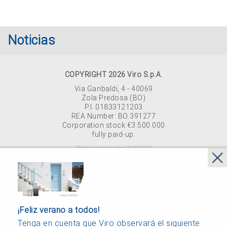
Noticias
COPYRIGHT 2026 Viro S.p.A.
Via Garibaldi, 4 - 40069
Zola Predosa (BO)
P.I. 01833121203
REA Number: BO 391277
Corporation stock €3.500.000
fully paid-up.
Última actualización 12/05/2023
Privacy policy
Cookie
Company Info
Whistleblowing
¡Feliz verano a todos!
Tenga en cuenta que Viro observará el siguiente