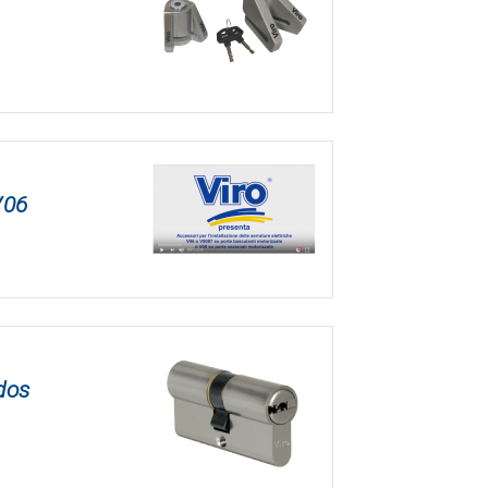
V06
dos