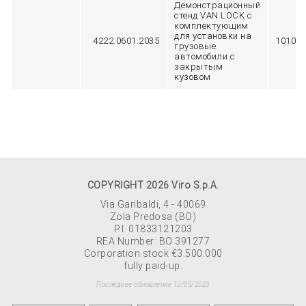
Демонстрационный
стенд VAN LOCK с
комплектующим
для установки на
4222.0601.2035
10100
грузовые
автомобили с
закрытым
кузовом
COPYRIGHT 2026 Viro S.p.A.
Via Garibaldi, 4 - 40069
Zola Predosa (BO)
P.I. 01833121203
REA Number: BO 391277
Corporation stock €3.500.000
fully paid-up.
Последнее обновление 12/05/2023