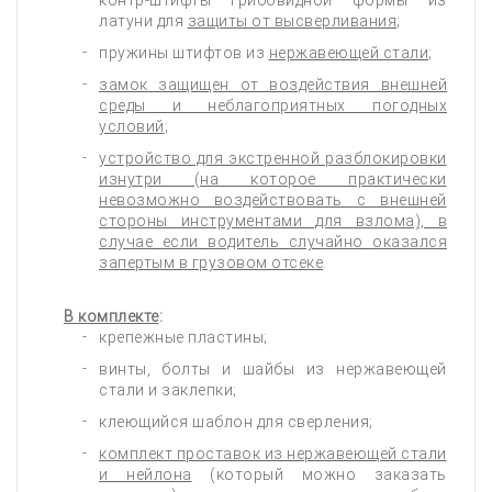
контр-штифты грибовидной формы из
латуни для
защиты от высверливания
;
пружины штифтов из
нержавеющей стали
;
замок защищен от воздействия внешней
среды и неблагоприятных погодных
условий
;
устройство для экстренной разблокировки
изнутри (на которое практически
невозможно воздействовать с внешней
стороны инструментами для взлома), в
случае если водитель случайно оказался
запертым в грузовом отсеке
.
В комплекте
:
крепежные пластины;
винты, болты и шайбы из нержавеющей
стали и заклепки;
клеющийся шаблон для сверления;
комплект проставок из нержавеющей стали
и нейлона
(который можно заказать