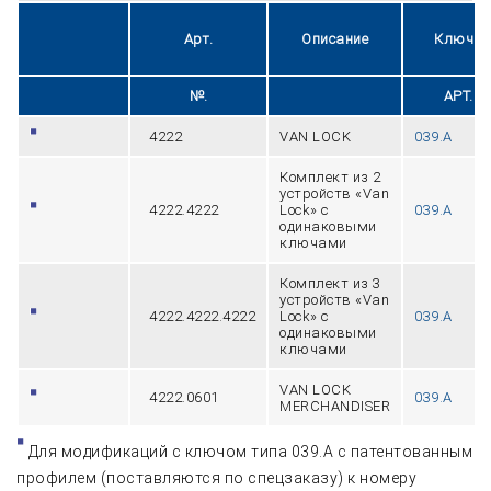
Арт.
Описание
Ключи
№.
АРТ.
4222
VAN LOCK
039.A
Комплект из 2
устройств «Van
4222.4222
Lock» с
039.A
одинаковыми
ключами
Комплект из 3
устройств «Van
4222.4222.4222
Lock» с
039.A
одинаковыми
ключами
VAN LOCK
4222.0601
039.A
MERCHANDISER
Для модификаций с ключом типа 039.A с патентованным
профилем (поставляются по спецзаказу) к номеру