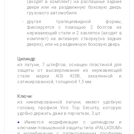
(входят в комплект) на распашные задние
двери или на раздвижную боковую дверь
грузового автомобиля.
другая трапециевидной формы,
фиксируется с помощью 2 болтов из
нержавеющей стали и 2 заклёпок (входят в
комплект) на активную створку(на задних
дверях), или на раздвижную боковую дверь
Цилиндр:
из латуни, 7 штифтов, оснащен пластиной для
защиты от высверливания из нержавеющей
стали марки AISI 420B, закаленной и
сатинированной, толщиной 1,5 мм.
Ключи:
из никелированной латуни, имеют удобную
головку, профиля Viro Top Security, которую
удобно держать даже в перчатках, 3 шт.
Имеются модификации с цилиндром и
ключами повышенной защиты типа «PALLADIUM»
и модификации с патентованным профилем