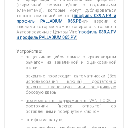
(фирменной формы и/или с подвижными
элементами), которые могут дублироваться
только компанией «Viro» (
профиль 039.A.PB
и
профиль PALLADIUM 065.PB
или версии с
ключами которые можно копировать только в
Авторизованные Центры Viro(
профиль 039.A.PV
и
профиль PALLADIUM 065.PV
).
Устройство:
защелкивающийся замок с крюковидным
рычагом из закаленной и оцинкованной
стали;
закрытие происходит автоматически (без
использования ключа), достаточно
закрыть распашную или раздвижную
боковую дверь
;
возможность поддерживать VAN LOCK в
состоянии
"
всегда открыто
" со
вставленным и повернутым ключом;
штифты из латуни;