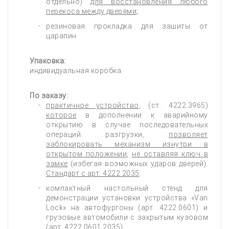
отдельно)
для восстановления любого
перекоса между дверями
;
резиновая прокладка для зашиты от
царапин.
Упаковка:
индивидуальная коробка.
По заказу:
практичное устройство
, (ст. 4222.3965)
которое
в дополнении к аварийному
открытию в случае последовательных
операций разгрузки,
позволяет
заблокировать механизм изнутри в
открытом положении
,
не оставляя ключ в
замке
(избегая возможных ударов дверей).
Стандарт с арт. 4222.2035
.
компактный настольный стенд для
демонстрации установки устройства «Van
Lock» на автофургоны (арт. 4222.0601) и
грузовые автомобили с закрытым кузовом
(арт. 4222.0601.2035).