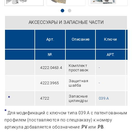
АКСЕССУАРЫ И ЗАПАСНЫЕ ЧАСТИ
Арт.
Описание
Ключи
№.
АРТ.
Комплект
4222.0463.4
-
1
проставок
Защитная
4222.3965
-
2
шайба
Запасные
4722
039.A
1
цилиндры
Для модификаций с ключом типа 039.A с патентованным
профилем (поставляются по спецзаказу) к номеру
артикула добавляется обозначение
.PV
или
.PB
.