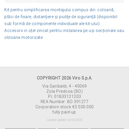
Kit pentru simplificarea montajului compus din: coloană,
plăci de fixare, distanţiere şi piuliţe de siguranţă (disponibil
sub formă de componente individuale ale kit-ului).
Accesorii in oțel zincat pentru instalarea pe uși secționale sau
obloane motorizate
.
COPYRIGHT 2026 Viro S.p.A.
Via Garibaldi, 4 - 40069
Zola Predosa (BO)
P.I. 01833121203
REA Number: BO 391277
Corporation stock €3.500.000
fully paid-up.
Lastest update 12/05/2023