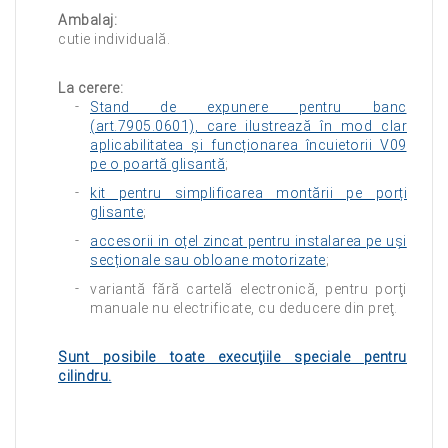
Ambalaj:
cutie individuală.
La cerere:
Stand de expunere pentru banc
(art.7905.0601), care ilustrează în mod clar
aplicabilitatea și funcționarea încuietorii V09
pe o poartă glisantă
;
kit pentru simplificarea montării pe porți
glisante
;
accesorii in oțel zincat pentru instalarea pe uși
secționale sau obloane motorizate
;
variantă fără cartelă electronică, pentru porţi
manuale nu electrificate, cu deducere din preţ.
Sunt posibile toate execuţiile speciale pentru
cilindru.