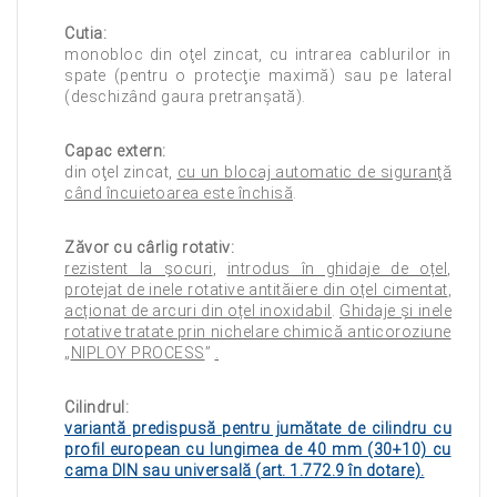
Cutia:
monobloc din oţel zincat, cu intrarea cablurilor in
spate (pentru o protecţie maximă) sau pe lateral
(deschizând gaura pretranşată).
Capac extern:
din oţel zincat,
cu un blocaj automatic de siguranţă
când încuietoarea este închisă
.
Zăvor cu cârlig rotativ:
rezistent la șocuri
,
introdus în ghidaje de oțel
,
protejat de inele rotative antităiere din oțel cimentat
,
acționat de arcuri din oțel inoxidabil
.
Ghidaje și inele
rotative tratate prin nichelare chimică anticoroziune
„
NIPLOY PROCESS
”
.
Cilindrul:
variantă predispusă pentru jumătate de cilindru cu
profil european
cu lungimea de 40 mm (30+10) cu
cama DIN sau universală (
art. 1.772.9 în dotare
).