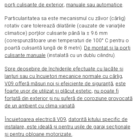
porţi culisante de exterior
,
manuale sau automatice
.
Particularitatea sa este mecanismul cu zăvor (cârlig)
rotativ care tolerează dilatările (cauzate de variaţiile
climatice) porţilor culisante până la ± 9.6 mm
(corespunzătoare unei temperaturi de 100° C pentru o
poartă culisantă lungă de 8 metri).
De montat şi la porţi
culisante manuale
(instalată cu un dublu cilindru).
Spre deosebire de închiderile efectuate cu lacăte şi
lanţuri sau cu încuietori mecanice normale cu cârlig
,
V09 offeră măsuri noi şi efeiciente de siguranţă
,
este
foarte uşor de utilizat şi plăcut estetic
,
nu poate fi
forţată din exterior şi nu suferă de coroziune provocată
de un ambient cu clima variată
.
Încuietoarea electrică V09
,
datorită kitului specific de
instalare, este ideală și pentru ușile de garaj secționale
și pentru obloane motorizate.
.