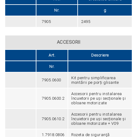
Nr.
g
7905
2495
ACCESORII
Art.
Descriere
Nr.
Kit pentru simplificarea
7905.0600
montării pe porți glisante
Accesorii pentru instalarea
7905.0600.2
încuietorii pe uși secționale și
obloane motorizate
Accesorii pentru instalarea
7905.0610.2
încuietorii pe uși secționale și
obloane motorizate + V09
1.7918.0806
Rozeta de siguranţă