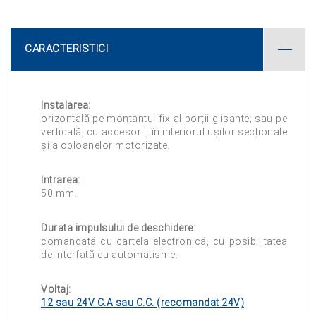
CARACTERISTICI
Instalarea:
orizontală pe montantul fix al porții glisante; sau pe
verticală, cu accesorii, în interiorul ușilor secționale
și a obloanelor motorizate.
Intrarea:
50 mm.
Durata impulsului de deschidere:
comandată cu cartela electronică, cu posibilitatea
de interfață cu automatisme.
Voltaj:
12 sau 24V C.A sau C.C. (recomandat 24V)
.