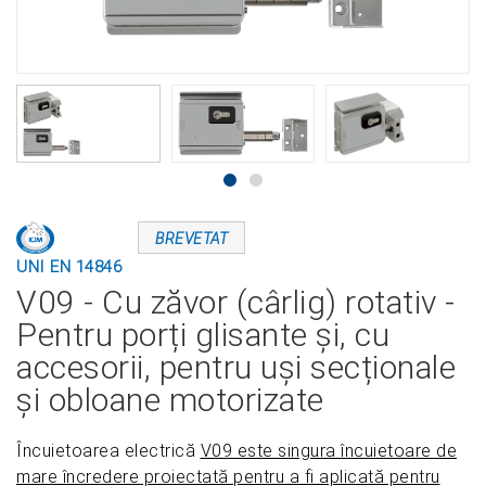
BREVETAT
UNI EN 14846
V09 - Cu zăvor (cârlig) rotativ -
Pentru porți glisante și, cu
accesorii, pentru uși secționale
și obloane motorizate
Încuietoarea electrică
V09 este singura încuietoare de
mare încredere proiectată pentru a fi aplicată pentru