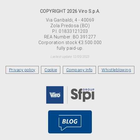
COPYRIGHT 2026 Viro S.p.A.
Via Garibaldi, 4 - 40069
Zola Predosa (BO)
P.I. 01833121203
REA Number: BO 391277
Corporation stock €3.500.000
fully paid-up.
Lastest update 12/05/2023
Privacy policy
Cookie
Company Info
Whistleblowing