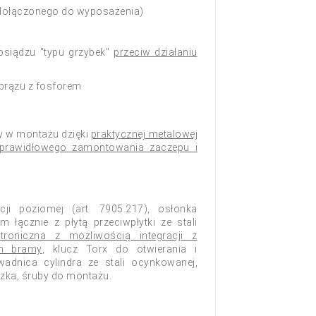
j dołączonego do wyposażenia)
osiądzu "typu grzybek"
przeciw działaniu
 brązu z fosforem
wy w montażu dzięki
praktycznej metalowej
 prawidłowego zamontowania zaczepu i
acji poziomej (art. 7905.217), osłonka
 łącznie z płytą przeciwpłytki ze stali
ktroniczna z możliwością integracji z
m bramy
, klucz Torx do otwierania i
adnica cylindra ze stali ocynkowanej,
czka, śruby do montażu.