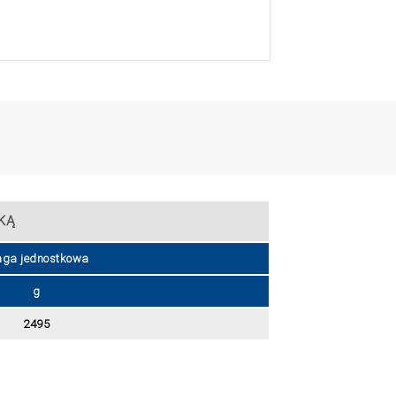
KĄ
ga jednostkowa
g
2495