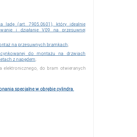
 ladę (art. 7905.0601), który idealnie
owanie i działanie V09 na przesuwnej
montaż na przesuwnych bramkach
;
 ocynkowanej do montażu na drzwiach
letach z napędem
;
a elektronicznego, do bram otwieranych
nania specjalne w obrębie cylindra.