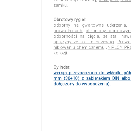
zamku
.
Obrotowy rygiel:
odporny na gwałtowne uderzenia
,
prowadnicach
,
chroniony obrotowymi
odporności na cięcia, ze stali nawę
sprężyny ze stali nierdzewnej
.
Prowad
niklowaniu chemicznemu
„
NIPLOY PR
korozji
.
Cylinder:
wersja przeznaczona do wkładki półc
mm (30+10) z zabierakiem DIN albo
dołączony do wyposażenia
).