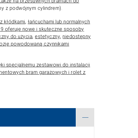
także na przesuwnych bramach do
ny z podwójnym cylindrem).
 z kłódkami
,
łańcuchami lub normalnych
9 oferuje nowe i skuteczne sposoby
czny do użycia
,
estetyczny
,
niedostępny
orozję powodowaną czynnikami
ęki specjalnemu zestawowi do instalacji
gmentowych bram garażowych i rolet z