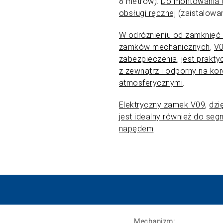
8 metrów).
Do montowania 
obsługi ręcznej
(zaistalowa
W odróżnieniu od zamknięć
zamków mechanicznych
,
V0
zabezpieczenia
,
jest prakty
z zewnątrz i odporny na k
atmosferycznymi
.
Elektryczny zamek V09
,
dzi
jest idealny również do se
napędem
.
Mechanizm: