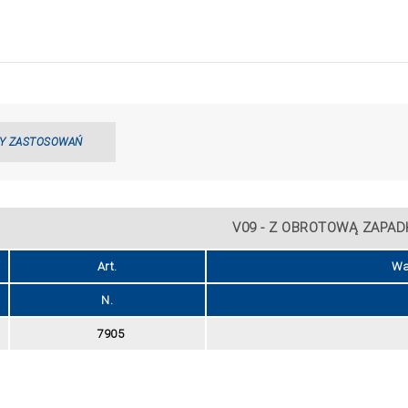
Y ZASTOSOWAŃ
V09 - Z OBROTOWĄ ZAPAD
Art.
Wa
N.
7905