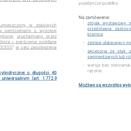
pojedyncze pudełko.
Na zamówienie:
stojak wystawowy na
umieszczony w stalowych
przedstawia zastos
 pierścieniami o wysokiej
bramce
;
glonej
,
uruchamiany przez
nice i pierścienie poddane
zestaw ułatwiający 
OCESS
”
w celu zapobieżenia
akcesoria ze stali
segmentowych lub ro
wersje bez sterownik
ręcznie.
ylindrycznej
o długości 40
 uniwersalnym (
art. 1.772.9
Możliwe są wszystkie wyko