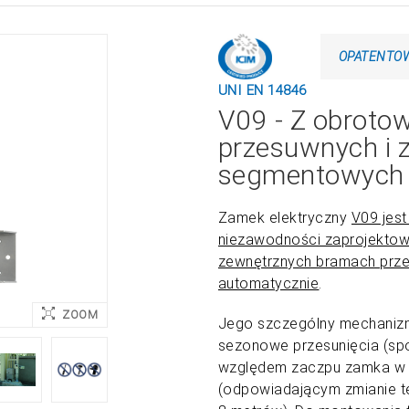
OPATENTO
UNI EN 14846
V09 - Z obroto
przesuwnych i z
segmentowych i
Zamek elektryczny
V09 jes
niezawodności zaprojektow
zewnętrznych bramach prz
automatycznie
.
ZOOM
Jego szczególny mechanizm
sezonowe przesunięcia (sp
względem zaczpu zamka w 
(odpowiadającym zmianie te