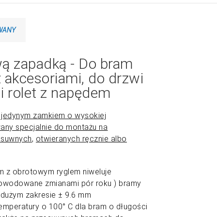
WANY
wą zapadką - Do bram
 akcesoriami, do drzwi
 rolet z napędem
t jedynym zamkiem o wysokiej
any specjalnie do montażu na
esuwnych
,
otwieranych ręcznie albo
ZOOM
 z obrotowym ryglem niweluje
owodowane zmianami pór roku ) bramy
dużym zakresie ± 9.6 mm
mperatury o 100° C dla bram o długości