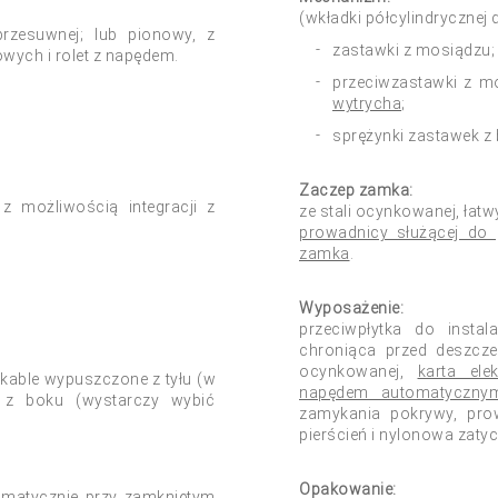
(wkładki półcylindryczne
rzesuwnej; lub pionowy, z
zastawki z mosiądzu;
wych i rolet z napędem.
przeciwzastawki z m
wytrycha
;
sprężynki zastawek z
Zaczep zamka:
 z możliwością integracji z
ze stali ocynkowanej, łat
prowadnicy służącej do
zamka
.
Wyposażenie:
przeciwpłytka do instal
chroniąca przed deszczem
ocynkowanej,
karta ele
 kable wypuszczone z tyłu (w
napędem automatyczny
o z boku (wystarczy wybić
zamykania pokrywy, prow
pierścień i nylonowa zaty
Opakowanie:
tomatycznie przy zamkniętym