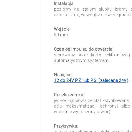
Instalacja:
poziomy na stałym słupku bramy p
akcesoriami, wewnątrz drzwi segmento
Wejście:
50 mm.
Czas od impulsu do otwarcia:
sterowany przez kartę elektroniczną
automatycznym systemem.
Napięcie:
12 do 24V P.Z. lub P.S. (zalecane 24V)
.
Puszka zamka:
jednoczęściowa ze stali ocynkowanej,
celu maksymalizacji ochrony) alb
wstepnie wytłoczony otwór).
Przykrywka:
ze stali ocynkowanej,
blokuje się au