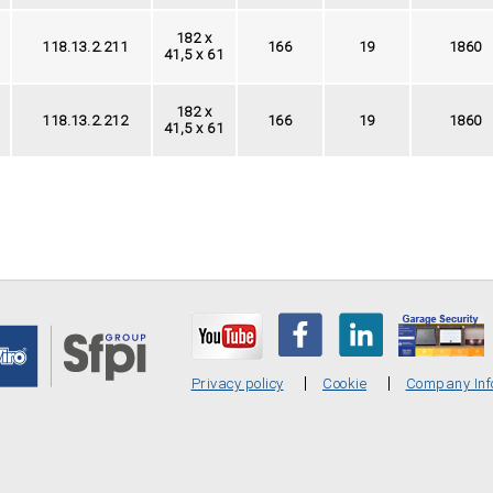
182 x
118.13.2.211
166
19
1860
41,5 x 61
182 x
118.13.2.212
166
19
1860
41,5 x 61
Privacy policy
Cookie
Company Inf