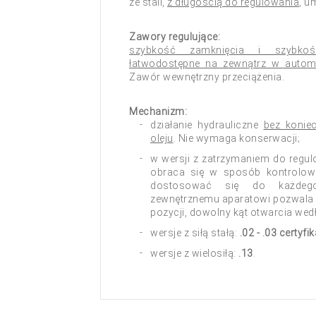
ze stali,
z długością do regulowania
, u
Zawory regulujące:
szybkość zamknięcia i szybkość
łatwodostępne na zewnątrz w autom
Zawór wewnętrzny przeciążenia.
Mechanizm:
działanie hydrauliczne
bez konie
oleju
. Nie wymaga konserwacji;
w wersji z zatrzymaniem do regu
obraca się w sposób kontrolow
dostosować się do każdego
zewnętrznemu aparatowi pozwala 
pozycji, dowolny kąt otwarcia wed
wersje z siłą stałą:
.02 - .03 certyfi
wersje z wielosiłą:
.13
.