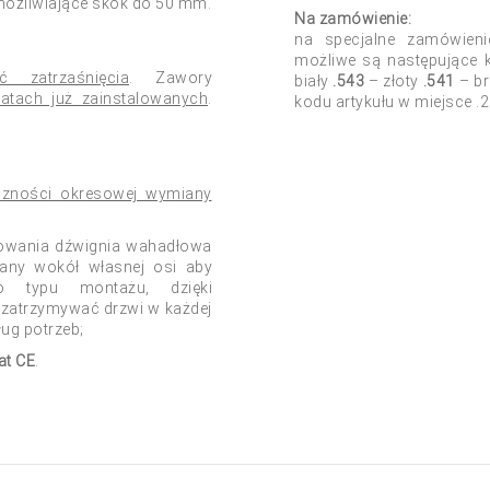
możliwiające skok do 50 mm.
Na zamówienie:
na specjalne zamówienie
możliwe są następujące k
 zatrzaśnięcia
. Zawory
biały
.543
– złoty
.541
– b
atach już zainstalowanych
.
kodu artykułu w miejsce .2
czności okresowej wymiany
lowania dźwignia wahadłowa
any wokół własnej osi aby
 typu montażu, dzięki
zatrzymywać drzwi w każdej
ług potrzeb;
kat CE
.