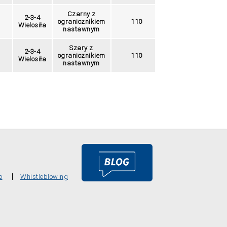
ZOOM
ZOO
Czarny z
2-3-4
ogranicznikiem
110
85
Wielosiła
nastawnym
Szary z
2-3-4
ogranicznikiem
110
85
Wielosiła
nastawnym
o
Whistleblowing