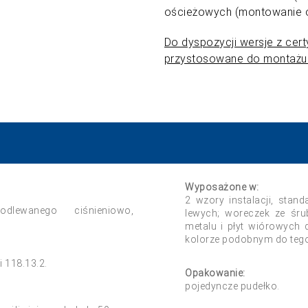
ościeżowych (montowanie 
Do dyspozycji wersje z cer
przystosowane do montażu
Wyposażone w:
2 wzory instalacji, stan
dlewanego ciśnieniowo,
lewych; woreczek ze śru
metalu i płyt wiórowych 
kolorze podobnym do tego
i 118.13.2.
Opakowanie:
pojedyncze pudełko.