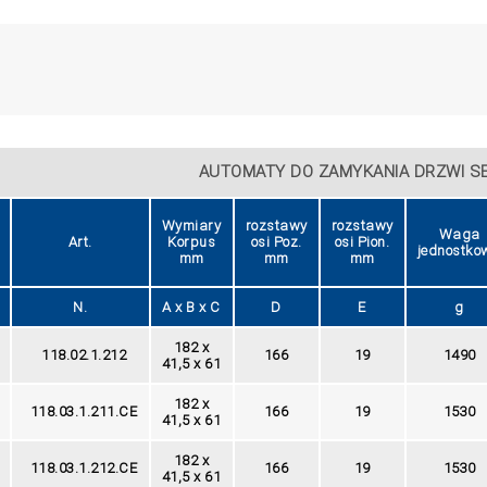
AUTOMATY DO ZAMYKANIA DRZWI SER
Wymiary
rozstawy
rozstawy
Waga
Art.
Korpus
osi Poz.
osi Pion.
jednostko
mm
mm
mm
N.
A x B x C
D
E
g
182 x
118.02.1.212
166
19
1490
41,5 x 61
182 x
118.03.1.211.CE
166
19
1530
41,5 x 61
182 x
118.03.1.212.CE
166
19
1530
41,5 x 61
ZOOM
ZOOM