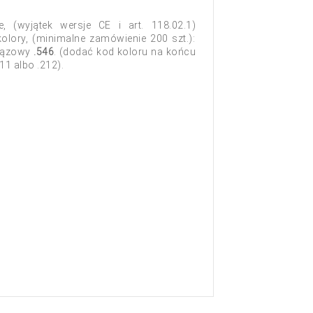
, (wyjątek wersje CE i art. 118.02.1)
olory, (minimalne zamówienie 200 szt.):
rązowy
.546
. (dodać kod koloru na końcu
11 albo .212).