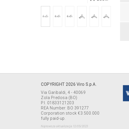
COPYRIGHT 2026 Viro S.p.A.
Via Garibaldi, 4 - 40069
Zola Predosa (BO)
P.I. 01833121203
REA Number: BO 391277
Corporation stock €3.500.000
fully paid-up.
Najnowsza aktualizacja 12/05/2023