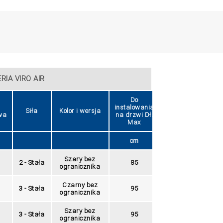
Ramię standard
Ramię standard dla wersji CE
IA VIRO AIR
Do
Do
instalowania
instalowania
Siła
Kolor i wersja
wa
na drzwi Dł.
na drzwi
Max
Waga max
cm
kg
Szary bez
2 - Stała
85
45
ogranicznika
Czarny bez
3 - Stała
95
60
ogranicznika
Szary bez
3 - Stała
95
60
ogranicznika