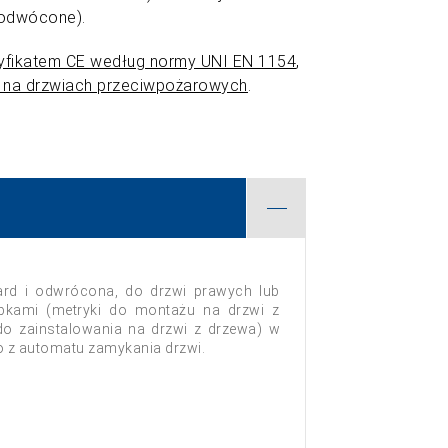
odwócone).
tyfikatem CE według normy UNI EN 1154
,
 na drzwiach przeciwpożarowych
.
dard i odwrócona, do drzwi prawych lub
bkami (metryki do montażu na drzwi z
do zainstalowania na drzwi z drzewa) w
 z automatu zamykania drzwi.