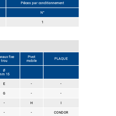
Pièces par conditionnement
N°
1
eaux fixe
Pivot
PLAQUE
trou
mobile
Ø
mm 15
E
-
-
G
-
-
-
H
I
-
-
CONDOR