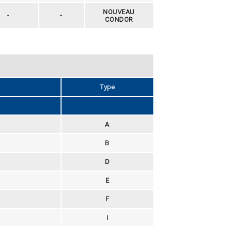
NOUVEAU
-
-
CONDOR
Type
A
B
D
E
F
I