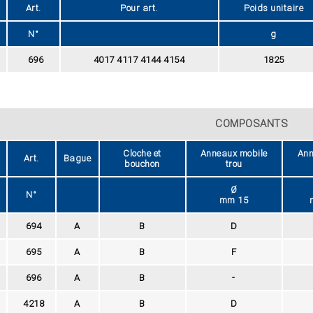
Art.
Pour art.
Poids unitaire
N°
g
696
4017 4117 4144 4154
1825
COMPOSANTS
Cloche et
Anneaux mobile
Ann
Art.
Bague
bouchon
trou
Ø
N°
mm 15
694
A
B
D
695
A
B
F
696
A
B
-
4218
A
B
D