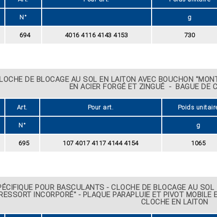
N°
g
694
4016 4116 4143 4153
730
LOCHE DE BLOCAGE AU SOL EN LAITON AVEC BOUCHON "MONT
EN ACIER FORGÉ ET ZINGUÉ - BAGUE DE 
Art.
Pour art.
Poids unitair
N°
g
695
107 4017 4117 4144 4154
1065
PÉCIFIQUE POUR BASCULANTS - CLOCHE DE BLOCAGE AU SOL
RESSORT INCORPORÉ" - PLAQUE PARAPLUIE ET PIVOT MOBILE E
CLOCHE EN LAITON