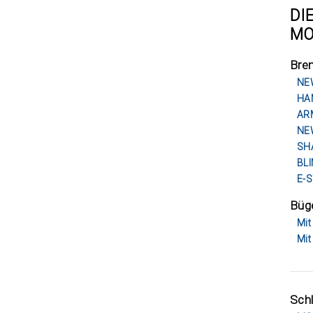
DI
MO
Bre
NE
HA
AR
NE
SH
BL
E-
Büg
Mit
Mit
Schl