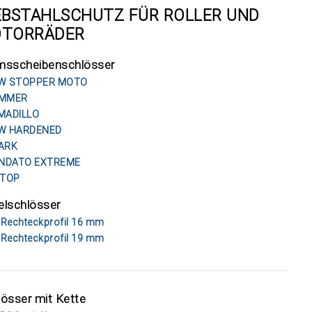
EBSTAHLSCHUTZ FÜR ROLLER UND
TORRÄDER
msscheibenschlösser
W STOPPER MOTO
MMER
MADILLO
W HARDENED
ARK
INDATO EXTREME
STOP
elschlösser
 Rechteckprofil 16 mm
 Rechteckprofil 19 mm
össer mit Kette