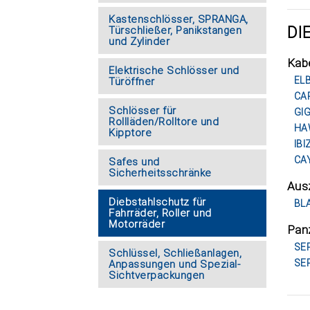
Kastenschlösser, SPRANGA,
DI
Türschließer, Panikstangen
und Zylinder
Kab
Elektrische Schlösser und
EL
Türöffner
CA
Schlösser für
GIG
Rollläden/Rolltore und
HA
Kipptore
IBI
CA
Safes und
Sicherheitsschränke
Ausz
Diebstahlschutz für
BL
Fahrräder, Roller und
Motorräder
Pan
SE
Schlüssel, Schließanlagen,
SE
Anpassungen und Spezial-
Sichtverpackungen