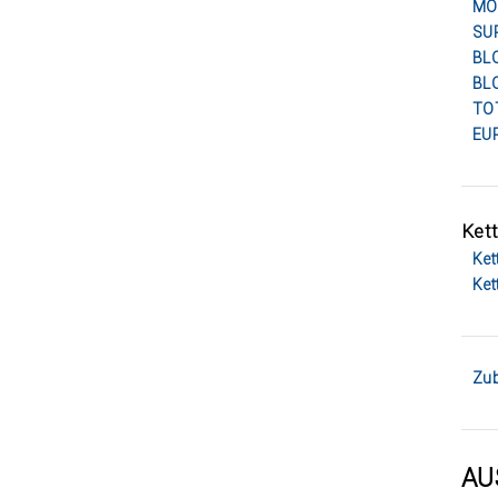
MOR
SU
BLO
BLO
TOT
EUR
Kett
Ket
Ket
Zub
AU