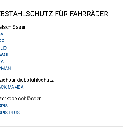
EBSTAHLSCHUTZ FÜR FAHRRÄDER
elschlösser
BA
PRI
LIO
WAII
ZA
YMAN
iehbar diebstahlschutz
ACK MAMBA
zerkabelschlösser
RPIS
RPIS PLUS