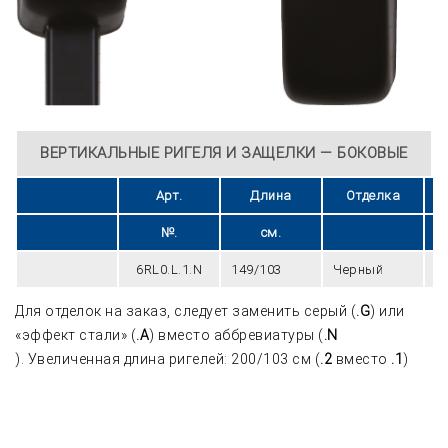
ВЕРТИКАЛЬНЫЕ РИГЕЛЯ И ЗАЩЕЛКИ — БОКОВЫЕ
Арт.
Длина
Отделка
№.
см.
6RL0.L.1.N
149/103
Черный
2
Для отделок на заказ, следует заменить серый (
.G
) или
«эффект стали» (
.A
) вместо аббревиатуры (
.N
). Увеличенная длина ригелей: 200/103 см (
.2
вместо
.1
)