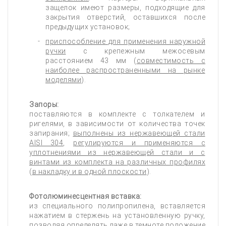
защелок имеют размеры, подходящие для
закрытия отверстий, оставшихся после
предыдущих установок;
приспособление для применения наружной
ручки
с крепежным межосевым
расстоянием 43 мм (
совместимость с
наиболее распространенными на рынке
моделями
).
Запоры:
поставляются в комплекте с толкателем и
ригелями, в зависимости от количества точек
запирания;
выполнены из нержавеющей стали
AISI 304
,
регулируются и применяются с
уплотнениями из нержавеющей стали и с
винтами из комплекта на различных профилях
(
в накладку и в одной плоскости
).
Фотолюминесцентная вставка:
из специального полипропилена, вставляется
нажатием в стержень на установленную ручку,
позволяя определять даже в темноте положение