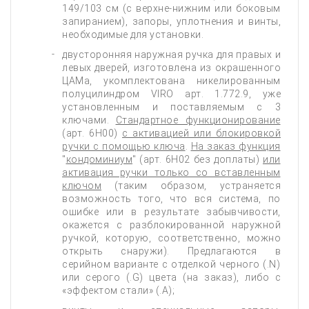
149/103 см (с верхне-нижним или боковым
запиранием), запоры, уплотнения и винты,
необходимые для установки.
двусторонняя наружная ручка для правых и
левых дверей, изготовлена из окрашенного
ЦАМа, укомплектована никелированным
полуцилиндром VIRO арт. 1.772.9, уже
установленным и поставляемым с 3
ключами.
Стандартное функционирование
(арт. 6H00)
с активацией или блокировкой
ручки с помощью ключа
.
На заказ функция
"
кондоминиум
" (арт. 6H02 без доплаты)
или
активация ручки только со вставленным
ключом
(таким образом, устраняется
возможность того, что вся система, по
ошибке или в результате забывчивости,
окажется с разблокированной наружной
ручкой, которую, соответственно, можно
открыть снаружи). Предлагаются в
серийном варианте с отделкой черного (.N)
или серого (.G) цвета (на заказ), либо с
«эффектом стали» (.A);