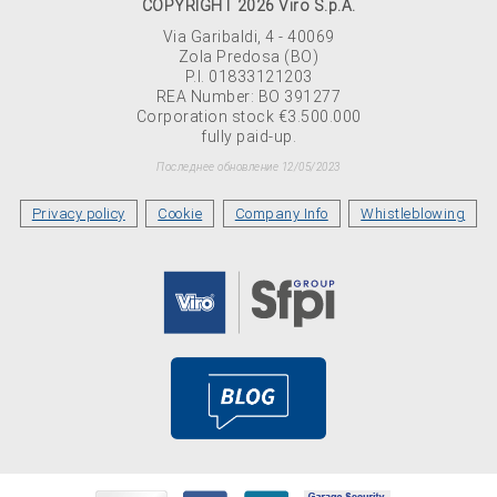
COPYRIGHT 2026 Viro S.p.A.
Via Garibaldi, 4 - 40069
Zola Predosa (BO)
P.I. 01833121203
REA Number: BO 391277
Corporation stock €3.500.000
fully paid-up.
Последнее обновление 12/05/2023
Privacy policy
Cookie
Company Info
Whistleblowing