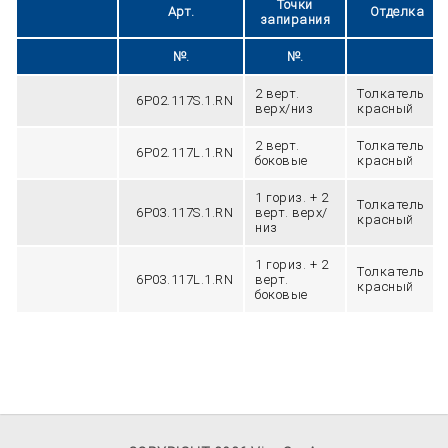
Точки
Арт.
Отделка
запирания
№.
№.
2 верт.
Tолкатель
6P02.117S.1.RN
верх/низ
красный
2 верт.
Tолкатель
6P02.117L.1.RN
боковые
красный
1 гориз. + 2
Tолкатель
6P03.117S.1.RN
верт. верх/
красный
низ
1 гориз. + 2
Tолкатель
6P03.117L.1.RN
верт.
красный
боковые