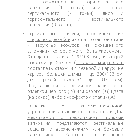
с возможностью горизонтального
запирания (1 точка) или только
вертикального (2 точки), либо и
горизонтального, и вертикального
запирания (3 точки);
вертикальные ригели, состоящие из
стержней с резьбой
из оцинкованной стали
и
наружных кожухов
из окрашенного
алюминия, которые могут быть укорочены.
Стандартная длина 149/103 см для дверей
высотой до 263 см (
на заказ могут быть
поставлены стержни с резьбой и наружные
картеры большей длины — до 200/103 см
,
для дверей высотой до 314 см).
Предлагаются в серийном варианте с
отделкой черного (.N) или серого (.G) цвета
(на заказ), либо с «эффектом стали» (.A).
защелки из агломерированной
,
упрочненной и никелированной стали
.
Для
механизмов с несколькими точками
запирания предлагаются вертикальные
защелки с верхне-нижним или боковым
запиранием
. Картеры вертикальных