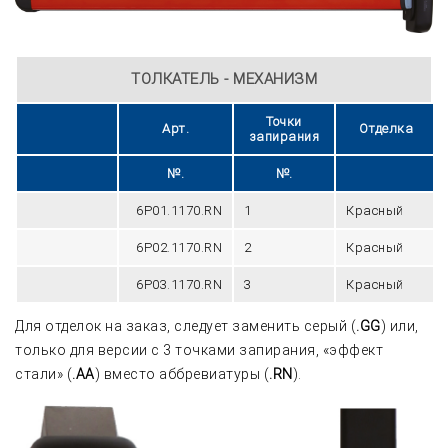
TОЛКАТЕЛЬ - МЕХАНИЗМ
Точки
Арт.
Отделка
запирания
№.
№.
6P01.1170.RN
1
Красный
6P02.1170.RN
2
Красный
6P03.1170.RN
3
Красный
Для отделок на заказ, следует заменить серый (
.GG
) или,
только для версии с 3 точками запирания, «эффект
стали» (
.AА
) вместо аббревиатуры (
.RN
).