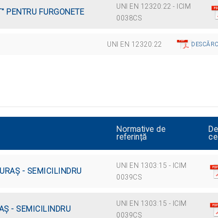
UNI EN 12320:22 - ICIM
T" PENTRU FURGONETE
0038CS
UNI EN 12320:22
DESCĂRC
Normative de
De
referință
ce
UNI EN 1303:15 - ICIM
TURAŞ - SEMICILINDRU
0039CS
UNI EN 1303:15 - ICIM
AŞ - SEMICILINDRU
0039CS