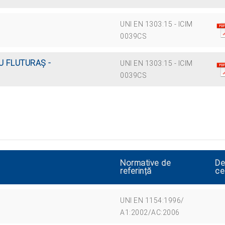
UNI EN 1303:15 - ICIM
0039CS
U FLUTURAŞ -
UNI EN 1303:15 - ICIM
0039CS
Normative de
De
referință
ce
UNI EN 1154:1996/
A1:2002/AC:2006